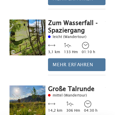
Zum Wasserfall -
Mehr erfahre
Spaziergang
leicht (Wandertour)
©
3,1 km
133 Hm
01:10 h
MEHR ERFAHREN
Große Talrunde
Mehr erfahre
mittel (Wandertour)
14,2 km
306 Hm
04:30 h