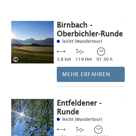
Birnbach -
Mehr erfahre
Oberbichler-Runde
leicht (Wandertour)
©
3,8 km
119 Hm
01:30 h
MEHR ERFAHREN
Entfeldener -
Mehr erfahre
Runde
leicht (Wandertour)