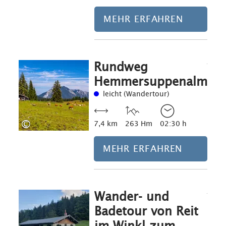
MEHR ERFAHREN
Rundweg
Mehr erfahre
Hemmersuppenalm
leicht (Wandertour)
©
7,4 km
263 Hm
02:30 h
MEHR ERFAHREN
Wander- und
Mehr erfahre
Badetour von Reit
im Winkl zum