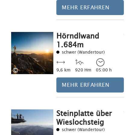
MEHR ERFAHREN
Hörndlwand
Mehr erfahre
1.684m
schwer (Wandertour)
©
9,6 km
920 Hm
05:00 h
MEHR ERFAHREN
Steinplatte über
Mehr erfahre
Wieslochsteig
schwer (Wandertour)