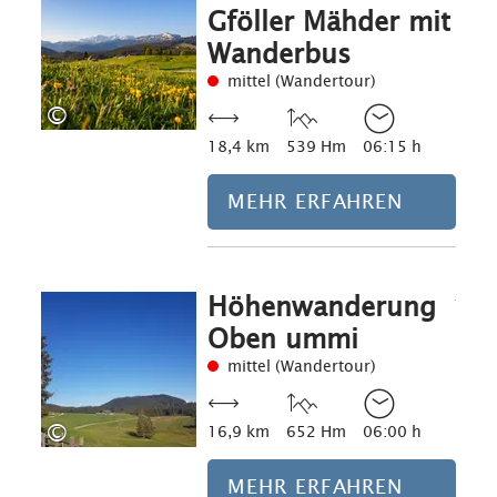
Gföller Mähder mit
Wanderbus
mittel (Wandertour)
©
18,4 km
539 Hm
06:15 h
MEHR ERFAHREN
Höhenwanderung
Mehr erfahre
Oben ummi
mittel (Wandertour)
©
16,9 km
652 Hm
06:00 h
MEHR ERFAHREN