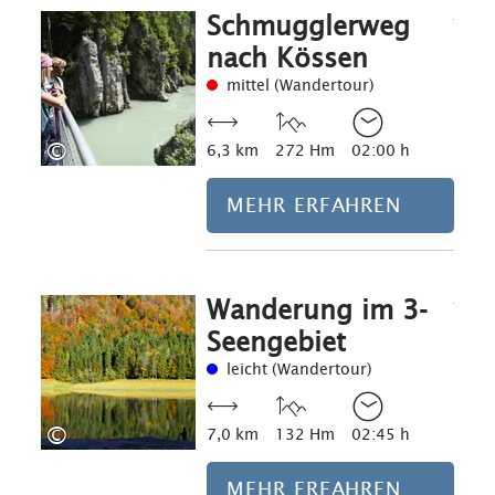
Schmugglerweg
Mehr erfahre
nach Kössen
mittel (Wandertour)
©
6,3 km
272 Hm
02:00 h
MEHR ERFAHREN
Wanderung im 3-
Mehr erfahre
Seengebiet
leicht (Wandertour)
©
7,0 km
132 Hm
02:45 h
MEHR ERFAHREN