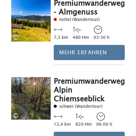
Premiumwanderweg
Mehr erfahre
- Almgenuss
mittel (Wandertour)
©
7,3 km
480 Hm
03:30 h
MEHR ERFAHREN
Premiumwanderweg
Mehr erfahre
Alpin
Chiemseeblick
schwer (Wandertour)
©
12,4 km
820 Hm
06:00 h