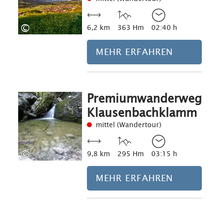
©
6,2 km
363 Hm
02:40 h
MEHR ERFAHREN
Premiumwanderweg
Mehr erfahre
Klausenbachklamm
mittel (Wandertour)
©
9,8 km
295 Hm
03:15 h
MEHR ERFAHREN