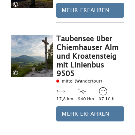
©
MEHR ERFAHREN
Taubensee über
Mehr erfahre
Chiemhauser Alm
und Kroatensteig
mit Linienbus
©
9505
mittel (Wandertour)
17,8 km
940 Hm
07:10 h
MEHR ERFAHREN