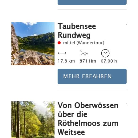
Taubensee
Mehr erfahre
Rundweg
mittel (Wandertour)
©
17,8 km
871 Hm
07:00 h
MEHR ERFAHREN
Von Oberwössen
Mehr erfahre
über die
Röthelmoos zum
Weitsee