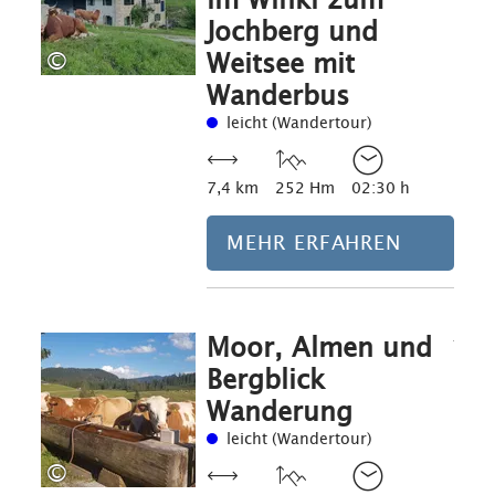
Jochberg und
©
Weitsee mit
Wanderbus
leicht (Wandertour)
7,4 km
252 Hm
02:30 h
MEHR ERFAHREN
Moor, Almen und
Mehr erfahre
Bergblick
Wanderung
leicht (Wandertour)
©