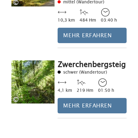
©
mittel (Wandertour)
10,3 km
484 Hm
03:40 h
MEHR ERFAHREN
Zwerchenbergsteig
Mehr erfahre
schwer (Wandertour)
4,1 km
219 Hm
01:50 h
©
MEHR ERFAHREN