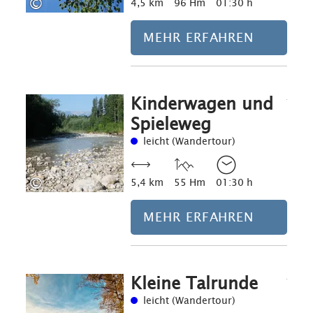
©
4,5 km
96 Hm
01:30 h
MEHR ERFAHREN
Kinderwagen und
Mehr erfahre
Spieleweg
leicht (Wandertour)
©
5,4 km
55 Hm
01:30 h
MEHR ERFAHREN
Kleine Talrunde
Mehr erfahre
leicht (Wandertour)