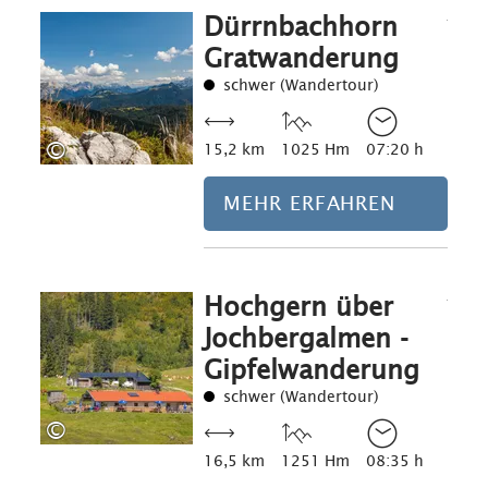
Dürrnbachhorn
Mehr erfahre
Gratwanderung
schwer (Wandertour)
©
15,2 km
1025 Hm
07:20 h
MEHR ERFAHREN
Hochgern über
Mehr erfahre
Jochbergalmen -
Gipfelwanderung
schwer (Wandertour)
©
16,5 km
1251 Hm
08:35 h