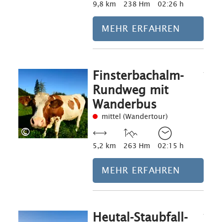
9,8 km
238 Hm
02:26 h
MEHR ERFAHREN
Finsterbachalm-
Mehr erfahre
Rundweg mit
Wanderbus
mittel (Wandertour)
©
5,2 km
263 Hm
02:15 h
MEHR ERFAHREN
Heutal-Staubfall-
Mehr erfahre