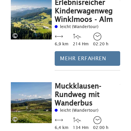
Erlebnisreicher
Kinderwagenweg
Winklmoos - Alm
leicht (Wandertour)
©
6,9 km
214 Hm
02:20 h
MEHR ERFAHREN
Muckklausen-
Mehr erfahre
Rundweg mit
Wanderbus
leicht (Wandertour)
©
6,4 km
134 Hm
02:00 h