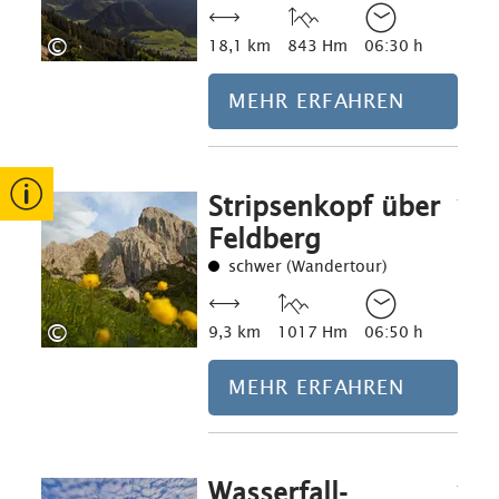
©
18,1 km
843 Hm
06:30 h
MEHR ERFAHREN
Stripsenkopf über
Mehr erfahre
Feldberg
schwer (Wandertour)
©
9,3 km
1017 Hm
06:50 h
MEHR ERFAHREN
Wasserfall-
Mehr erfahre