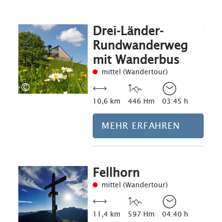
Drei-Länder-
Mehr erfahre
Rundwanderweg
mit Wanderbus
mittel (Wandertour)
©
10,6 km
446 Hm
03:45 h
MEHR ERFAHREN
Fellhorn
Mehr erfahre
mittel (Wandertour)
11,4 km
597 Hm
04:40 h