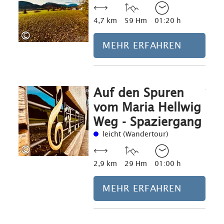
4,7 km
59 Hm
01:20 h
©
MEHR ERFAHREN
Auf den Spuren
Mehr erfahre
vom Maria Hellwig
Weg - Spaziergang
leicht (Wandertour)
©
2,9 km
29 Hm
01:00 h
MEHR ERFAHREN