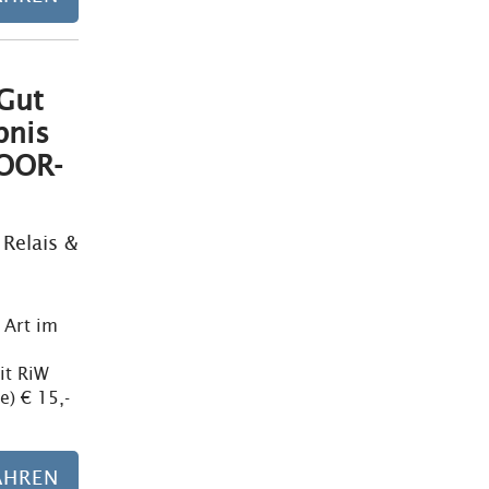
Gut
Mehr erfahren
bnis
OOR-
Relais &
 Art im
it RiW
e) € 15,-
AHREN