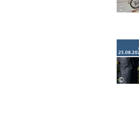
©
25.08.20
©