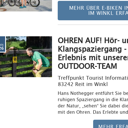
MEHR ÜBER E-BIKEN I
IM WINKL ERF
OHREN AUF! Hör- u
bis
Klangspaziergang -
26
Erlebnis mit unser
OUTDOOR-TEAM
Treffpunkt Tourist Informat
83242 Reit im Winkl
Hans Nothegger entführt Sie b
ruhigen Spaziergang in die Kla
der Natur, „sehen“ Sie dabei di
mit den Ohren. Das Erlebte un
MEHR ERF