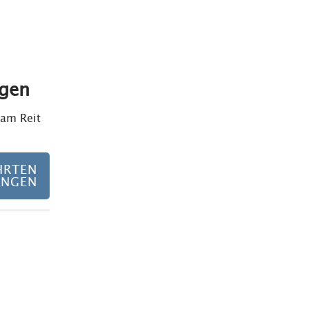
gen
Zu den geführten Wanderungen
am Reit
HRTEN
UNGEN
Mehr über E-Biken in Reit im Winkl erfahren