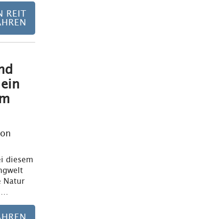
N REIT
AHREN
nd
Mehr erfahren
 ein
em
ion
ei diesem
ngwelt
e Natur
d…
AHREN