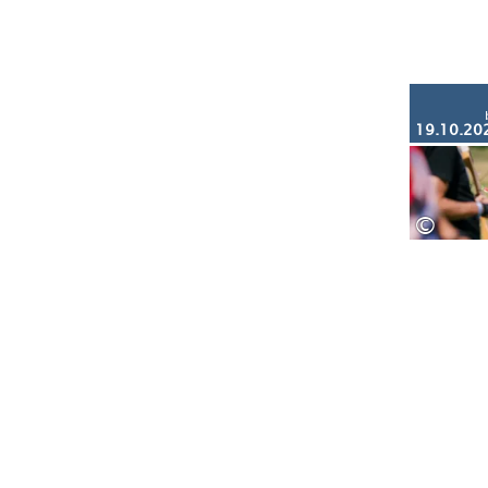
19.10.20
©