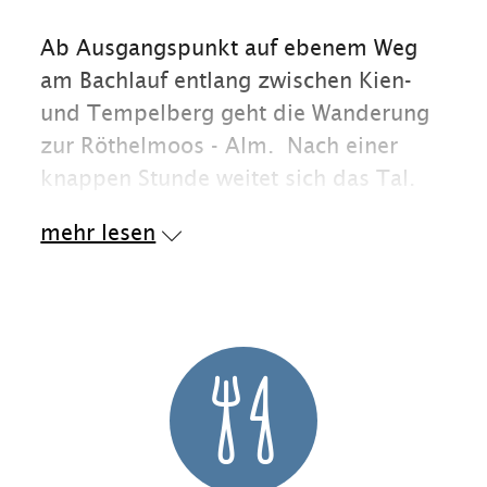
Ab Ausgangspunkt auf ebenem Weg
am Bachlauf entlang zwischen Kien-
und Tempelberg geht die Wanderung
zur Röthelmoos - Alm. Nach einer
knappen Stunde weitet sich das Tal.
Eine Rasthütte mit Brunnen lädt zum
mehr lesen
Verschnaufen ein. Der Weiterweg geht
entlang des Hochmoores zu den
Röthelmoos - Almen. Besonderheiten:
Hochmoor mit der Flora eines Moor -
Schutzgebietes.
Am Ende des Wanderweges bzw.
Weiterweg nach Ruhpolding befindet