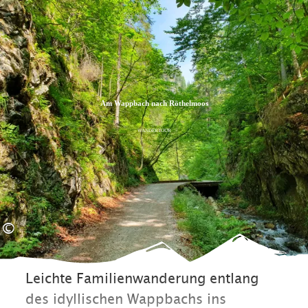
Zum
Zur
Zum
Inhalt
Suche
Footer
Am Wappbach nach Röthelmoos
WANDERTOUR
©
Leichte Familienwanderung entlang
des idyllischen Wappbachs ins