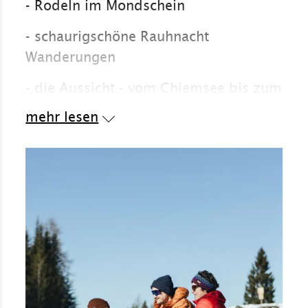
- Rodeln im Mondschein
- schaurigschöne Rauhnacht
Wanderungen
- die Aussicht - vom Chiemsee bis zum
Großvenediger
mehr lesen
- geführte Wanderungen im Sommer
und Winter, auch mit Schneeschuhen
- Andachten und Bergmessen in der
kleinen St. Anna Kapelle
- Bergschuhe ausleihen im LOWA
Testcenter
- kulinarisch typisch Bayern: von der