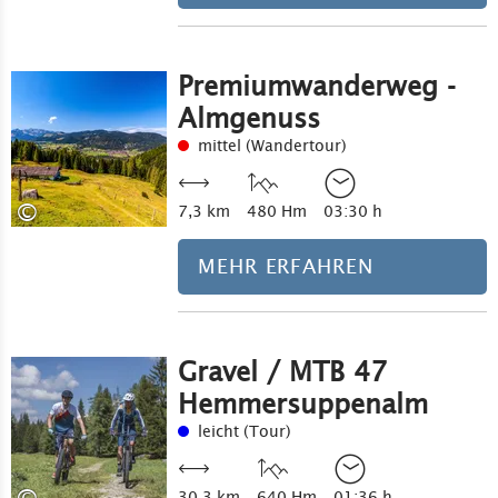
Premiumwanderweg -
Almgenuss
mittel (Wandertour)
©
7,3 km
480 Hm
03:30 h
MEHR ERFAHREN
Gravel / MTB 47
Hemmersuppenalm
leicht (Tour)
30,3 km
640 Hm
01:36 h