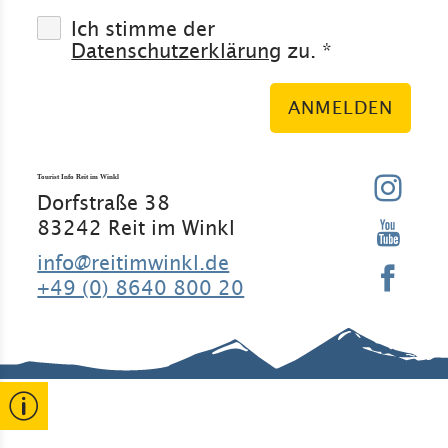
Ich stimme der
Datenschutzerklärung
zu. *
ANMELDEN
Tourist Info Reit im Winkl
Dorfstraße 38
83242 Reit im Winkl
info@reitimwinkl.de
+49 (0) 8640 800 20
Gut zu wissen
Kontakt
Rathaus
Erklärung
zur