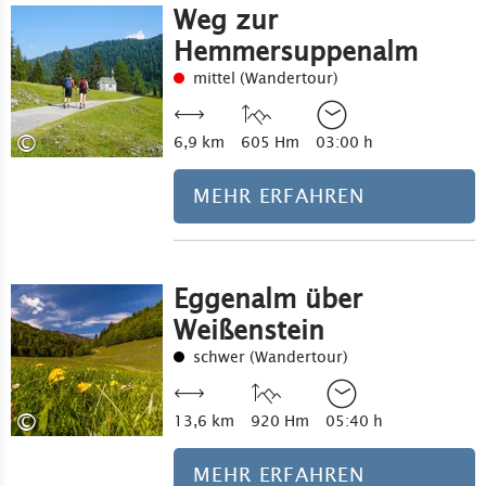
Weg zur
Hemmersuppenalm
mittel (Wandertour)
©
6,9 km
605 Hm
03:00 h
MEHR ERFAHREN
Eggenalm über
Weißenstein
schwer (Wandertour)
©
13,6 km
920 Hm
05:40 h
MEHR ERFAHREN