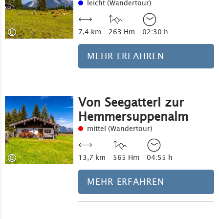
leicht (Wandertour)
©
7,4 km
263 Hm
02:30 h
MEHR ERFAHREN
Von Seegatterl zur
Hemmersuppenalm
mittel (Wandertour)
©
13,7 km
565 Hm
04:55 h
MEHR ERFAHREN