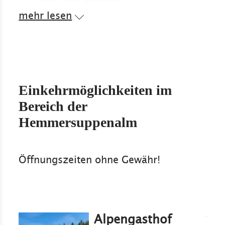
Schneeschuhwege von Seegatterl
mehr lesen
oder von Blindau aus
den legendären Wanderweg "Om
Ummi" von der Winklmoos-Alm
aus
Einkehrmöglichkeiten im
mit dem MTB von Seegatterl oder
über den Klausenberg
Bereich der
Hemmersuppenalm
Öffnungszeiten ohne Gewähr!
Alpengasthof
Mehr erfahre