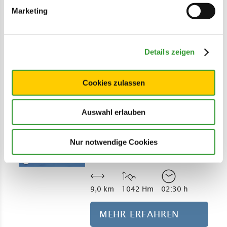
©
Marketing
10,7 km
652 Hm
03:30 h
Details zeigen
MEHR ERFAHREN
Cookies zulassen
Skitour
Mehr erfahre
Auswahl erlauben
Nattersbergalm-
Hemmersuppenalm-
Nur notwendige Cookies
Fellhorn
©
mittel (Skitour)
9,0 km
1042 Hm
02:30 h
MEHR ERFAHREN