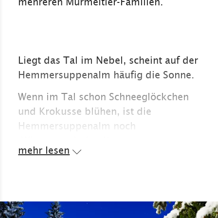
mehreren Murmeltier-Familien.
Liegt das Tal im Nebel, scheint auf der
Hemmersuppenalm häufig die Sonne.
Wenn im Tal schon Schneeglöckchen
und Krokusse blühen, ist die
Hemmersuppenalm noch
„Winterwonderland“.
mehr lesen
Und an langen Sommertagen im Juni
und Juli kommen die Schatten hier erst
ganz spät an und manch
Wandergruppe plant Touren in