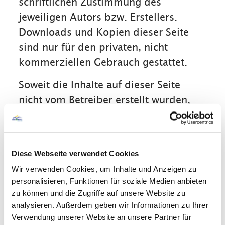
schriftlichen Zustimmung des
jeweiligen Autors bzw. Erstellers.
Downloads und Kopien dieser Seite
sind nur für den privaten, nicht
kommerziellen Gebrauch gestattet.
Soweit die Inhalte auf dieser Seite
nicht vom Betreiber erstellt wurden,
werden die Urheberrechte Dritter
beachtet. Insbesondere werden Inhalte
Dritter als solche gekennzeichnet.
Diese Webseite verwendet Cookies
Sollten Sie trotzdem auf eine
Wir verwenden Cookies, um Inhalte und Anzeigen zu
Urheberrechtsverletzung aufmerksam
personalisieren, Funktionen für soziale Medien anbieten
werden, bitten wir um einen
zu können und die Zugriffe auf unsere Website zu
entsprechenden Hinweis. Bei
analysieren. Außerdem geben wir Informationen zu Ihrer
Verwendung unserer Website an unsere Partner für
Bekanntwerden von