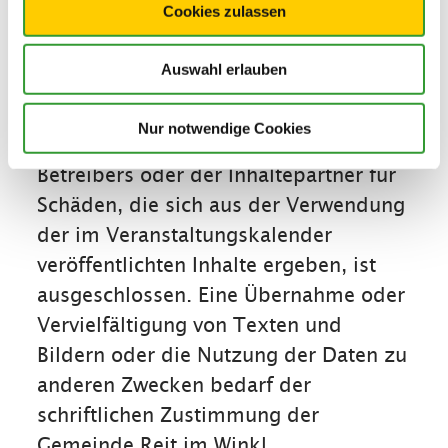
hin, dass es zu kurzfristigen
Cookies zulassen
Programmänderungen kommen kann.
Auswahl erlauben
Lassen Sie sich daher die Daten von
den jeweiligen Veranstaltern immer
Nur notwendige Cookies
bestätigen. Eine Haftung des
Betreibers oder der Inhaltepartner für
Schäden, die sich aus der Verwendung
der im Veranstaltungskalender
veröffentlichten Inhalte ergeben, ist
ausgeschlossen. Eine Übernahme oder
Vervielfältigung von Texten und
Bildern oder die Nutzung der Daten zu
anderen Zwecken bedarf der
schriftlichen Zustimmung der
Gemeinde Reit im Winkl.