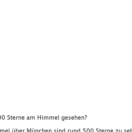
00 Sterne am Himmel gesehen?
mel über München sind rund 500 Sterne zu se