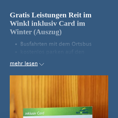
Gratis Leistungen Reit im
Winkl inklusiv Card im
Winter (Auszug)
Busfahrten mit dem Ortsbus
kostenlos parken auf den
gemeindlichen Parkplätzen im Ort
mehr lesen
(Tourist Information,
Weitseestraße, Am Hauchen,
Freibad, Festsaal)
geführte Winterwanderungen
Nutzung der Loipen und der
gewalzten Winterwanderwege
Eintritt ins Skimuseum (derzeit