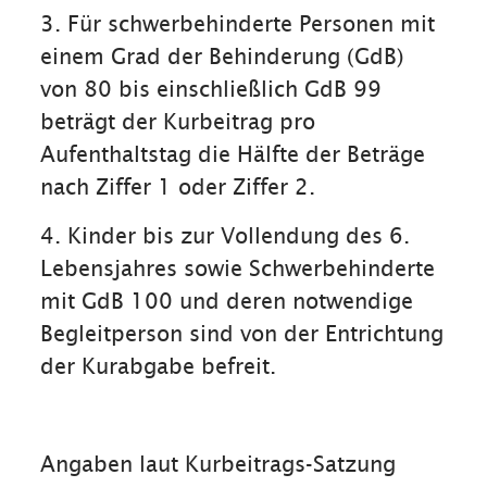
3. Für schwerbehinderte Personen mit
Ist der Zweck Ihres Aufenthalts in Reit
einem Grad der Behinderung (GdB)
im Winkl nicht Urlaub sondern Arbeit,
von 80 bis einschließlich GdB 99
gelten andere Regeln. Bitte
beträgt der Kurbeitrag pro
besprechen Sie diese bei der Buchung
Aufenthaltstag die Hälfte der Beträge
und beim Einchecken in Ihrer
nach Ziffer 1 oder Ziffer 2.
Unterkunft.
4. Kinder bis zur Vollendung des 6.
Alle Angaben laut Kurbeitrags-Satzung
Lebensjahres sowie Schwerbehinderte
vom 23.06.2025. Diese finden Sie
mit GdB 100 und deren notwendige
unten zum Download.
Begleitperson sind von der Entrichtung
Angaben ohne Gewähr, Änderungen
der Kurabgabe befreit.
der Beitragssatzung durch einen
Beschluss des Gemeinderats der
Gemeinde Reit im Winkl sind jederzeit
Angaben laut Kurbeitrags-Satzung
möglich und werden schnellstmöglich