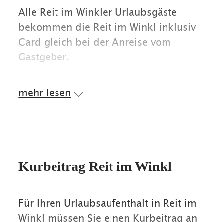
Alle Reit im Winkler Urlaubsgäste
bekommen die Reit im Winkl inklusiv
Card gleich bei der Anreise vom
Gastgeber.
mehr lesen
Wieviel kostet die Reit im Winkl inklusiv Card?
Die Karte ist für alle Urlaubsgäste
kostenlos bzw. im Kurbeitrag
enthalten.
Kurbeitrag Reit im Winkl
Wo gibt es weitere Informationen?
Ausführliche Informationen finden Sie
Für Ihren Urlaubsaufenthalt in Reit im
in der Broschüre, die in der Tourist
Winkl müssen Sie einen Kurbeitrag an