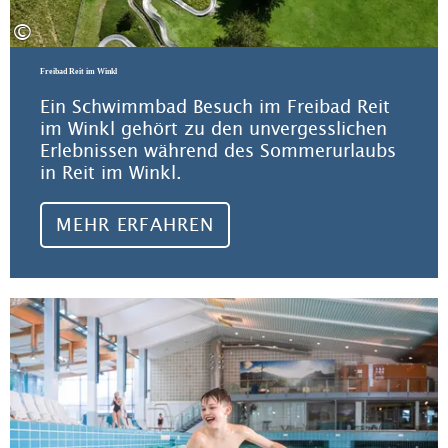
©
Freibad Reit im Winkl
Ein Schwimmbad Besuch im Freibad Reit
im Winkl gehört zu den unvergesslichen
Erlebnissen während des Sommerurlaubs
in Reit im Winkl.
MEHR ERFAHREN
Meh