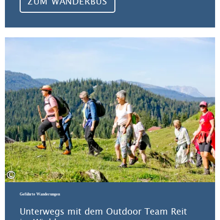
ZUM WANDERBUS
Zu
©
Geführte Wanderungen
Unterwegs mit dem Outdoor Team Reit