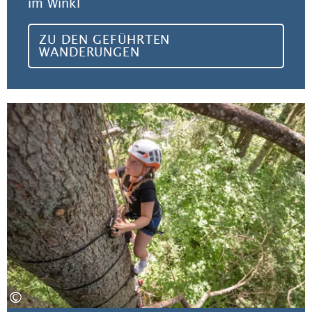
im Winkl
ZU DEN GEFÜHRTEN
WANDERUNGEN
Zu
©