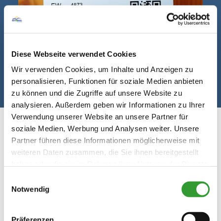
nur im Rahmen der geführten
Wanderung, siehe
Veranstaltungskalender)
Diese Webseite verwendet Cookies
Wir verwenden Cookies, um Inhalte und Anzeigen zu
©
personalisieren, Funktionen für soziale Medien anbieten
zu können und die Zugriffe auf unsere Website zu
analysieren. Außerdem geben wir Informationen zu Ihrer
Verwendung unserer Website an unsere Partner für
soziale Medien, Werbung und Analysen weiter. Unsere
Partner führen diese Informationen möglicherweise mit
weiteren Daten zusammen, die Sie ihnen bereitgestellt
haben oder die sie im Rahmen Ihrer Nutzung der Dienste
Ermäßigungen mit inklusiv
gesammelt haben.
Einwilligungsauswahl
Card im Winter (Auszug)
Notwendig
Präferenzen