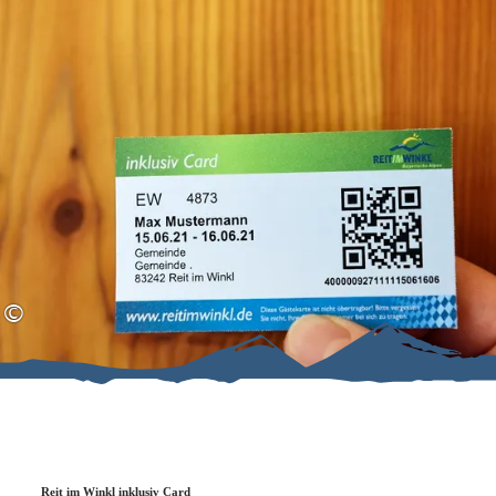
Zum
Zur
Zum
Inhalt
Suche
Footer
©
Reit im Winkl inklusiv Card