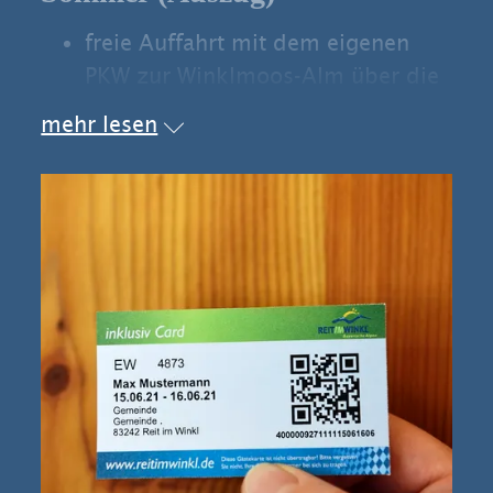
freie Auffahrt mit dem eigenen
PKW zur Winklmoos-Alm über die
Mautstraße ab Seegatterl (1 x
mehr lesen
täglich)
Fahrt mit dem Wanderbus
geführte Wanderungen und
Radtouren
kostenlos parken auf den
gemeindlichen Parkplätzen im Ort
(Tourist Information,
Weitseestraße, Am Hauchen,
Schwimmbadstraße, Festsaal)
Tourentagebuch
Teilnahme an ausgewählten