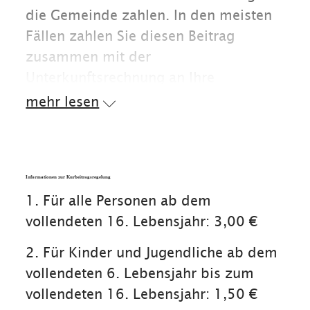
Info und in Ihrer Unterkunft erhältlich
die Gemeinde zahlen. In den meisten
ist.
Fällen zahlen Sie diesen Beitrag
zusammen mit der
Unterkunftsrechnung an Ihre
Gastgeber, die den Betrag an die
mehr lesen
Gemeinde weiterleiten (Ausnahmen
gelten z.B. bei der Nutzung von
Zweitwohnungen).
Informationen zur Kurbeitragsregelung
Mit der Zahlung des Kurbeitrags haben
1. Für alle Personen ab dem
Sie Anspruch auf die Reit im Winkl
vollendeten 16. Lebensjahr: 3,00 €
inklusiv Card mit all ihren Leistungen.
2. Für Kinder und Jugendliche ab dem
vollendeten 6. Lebensjahr bis zum
vollendeten 16. Lebensjahr: 1,50 €
Regelung bei Dienstreisen