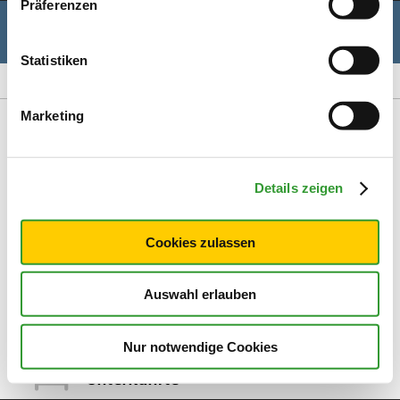
Präferenzen
Standort freigeben
Hier klicken und Tipps in Ihrer Nähe
erhalten.
Statistiken
Themenauswahl
Meine Liste (0)
Marketing
Gastronomie
Details zeigen
Ausflugsziele
Cookies zulassen
Sommer Aktiv
Auswahl erlauben
Winter Aktiv
Nur notwendige Cookies
Unterkünfte