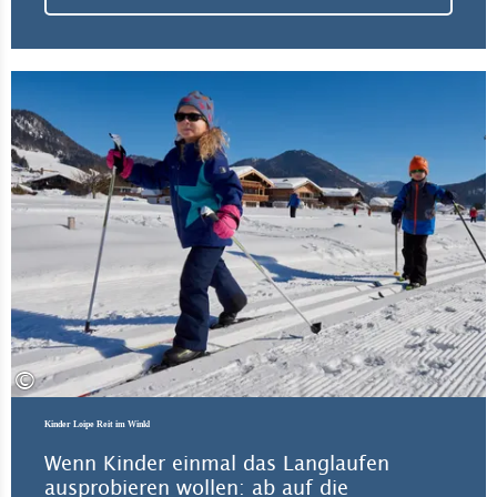
Meh
©
Kinder Loipe Reit im Winkl
Wenn Kinder einmal das Langlaufen
ausprobieren wollen: ab auf die