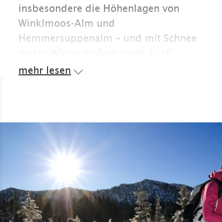
insbesondere die Höhenlagen von
Winklmoos-Alm und
Hemmersuppenalm – und mit Schnee
macht Winter einfach mehr Spaß!
mehr lesen
Egal ob sportlich unterwegs mit Ski,
Snowboard und Schneeschuhen oder
gemütlich wandernd im verzauberten
Winterwald. Entdecken Sie in Reit im
Winkl einige der schönsten Pisten,
Loipen und Wanderwege in einem
traditionell bayerischen Dorf.