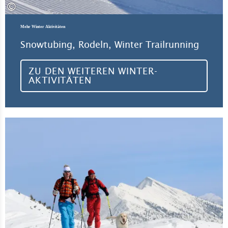
©
Mehr Winter Aktivitäten
Snowtubing, Rodeln, Winter Trailrunning
ZU DEN WEITEREN WINTER-
AKTIVITÄTEN
All