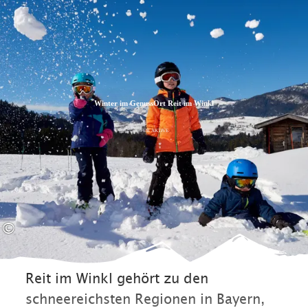
Zum
Zur
Zum
Inhalt
Suche
Footer
Winter im GenussOrt Reit im Winkl
FÜR AKTIVE
©
Reit im Winkl gehört zu den
schneereichsten Regionen in Bayern,