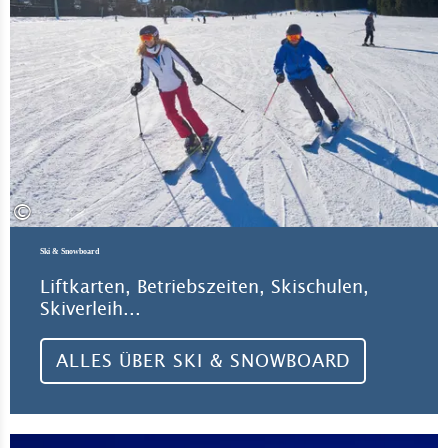
©
Ski & Snowboard
Liftkarten, Betriebszeiten, Skischulen,
Skiverleih...
ALLES ÜBER SKI & SNOWBOARD
All