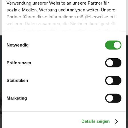
Verwendung unserer Website an unsere Partner für
Skigebiet Winklmoos-Alm/ Steinplatte
soziale Medien, Werbung und Analysen weiter. Unsere
Partner führen diese Informationen möglicherweise mit
weiteren Daten zusammen, die Sie ihnen bereitgestellt
haben oder die sie im Rahmen Ihrer Nutzung der Dienste
gesammelt haben.
Einwilligungsauswahl
Notwendig
Präferenzen
Statistiken
An dieser Stelle soll ein YouTube- oder
Vimeo-Video abgespielt werden. Wenn
Marketing
Videos auf dieser Website zugelassen
werden, werden Daten automatisch an
YouTube bzw. Vimeo übertragen.
Details zeigen