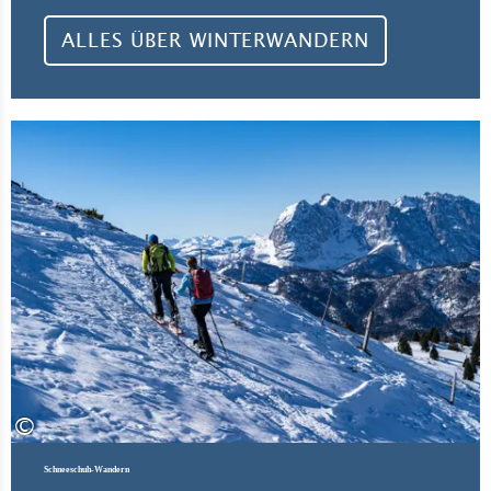
ALLES ÜBER WINTERWANDERN
Al
©
Schneeschuh-Wandern