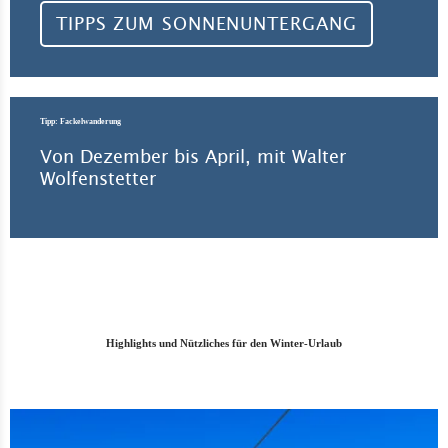
TIPPS ZUM SONNENUNTERGANG
Tipp: Fackelwanderung
Von Dezember bis April, mit Walter
Wolfenstetter
Highlights und Nützliches für den Winter-Urlaub
Zum