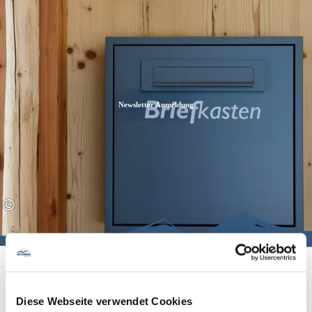
Zum
Zur
Zum
Inhalt
Suche
Footer
Newsletter Anmeldung
©
Diese Webseite verwendet Cookies