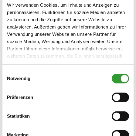
Den kostenlosen Reit im Winkl
Wir verwenden Cookies, um Inhalte und Anzeigen zu
personalisieren, Funktionen für soziale Medien anbieten
Newsletter erhalten Sie ca 6 mal im
zu können und die Zugriffe auf unsere Website zu
Jahr. Mit Highlights im Laufe der
analysieren. Außerdem geben wir Informationen zu Ihrer
Jahreszeiten, Veranstaltungs-Tipps
Verwendung unserer Website an unsere Partner für
und alle Neuigkeiten für Ihren Urlaub
soziale Medien, Werbung und Analysen weiter. Unsere
Partner führen diese Informationen möglicherweise mit
in Reit im Winkl.
weiteren Daten zusammen, die Sie ihnen bereitgestellt
haben oder die sie im Rahmen Ihrer Nutzung der Dienste
gesammelt haben.
Einwilligungsauswahl
Notwendig
Willkommen in Reit im Winkl
Newsletter abonnieren
Präferenzen
Statistiken
E-Mail Adresse
Ich stimme der
Marketing