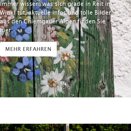
Immer wissen, was sich grade in Reit im
Winkl tut, aktuelle Infos und tolle Bilder
aus den Chiemgauer Alpen finden Sie
hier.
MEHR ERFAHREN