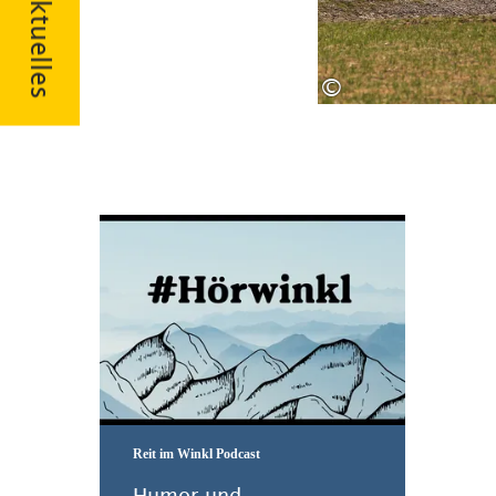
Aktuelles
©
Zum Podcast
Reit im Winkl Podcast
Humor und