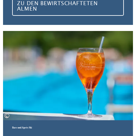
ZU DEN BEWIRTSCHAFTETEN
ALMEN
Zu 
©
Bars und Après Ski