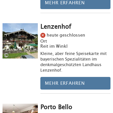
MEHR ERFAHREN
Lenzenhof
Meh
heute geschlossen
Ort
Reit im Winkl
Kleine, aber feine Speisekarte mit
©
bayerischen Spezialitäten im
denkmalgeschützten Landhaus
Lenzenhof.
MEHR ERFAHREN
Porto Bello
Meh