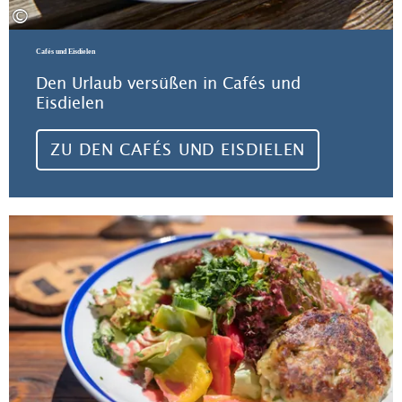
©
Cafés und Eisdielen
Den Urlaub versüßen in Cafés und
Eisdielen
ZU DEN CAFÉS UND EISDIELEN
Zu 