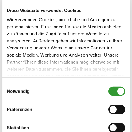
Pizzeria Roma
Diese Webseite verwendet Cookies
heute geöffnet
Reit im Winkl
Wir verwenden Cookies, um Inhalte und Anzeigen zu
personalisieren, Funktionen für soziale Medien anbieten
Eine Pizza wie in Italien gefällig?
zu können und die Zugriffe auf unsere Website zu
Die Pizzeria Roma ist dafür eine
©
der ersten Adressen.
analysieren. Außerdem geben wir Informationen zu Ihrer
Verwendung unserer Website an unsere Partner für
soziale Medien, Werbung und Analysen weiter. Unsere
MEHR ERFAHREN
Partner führen diese Informationen möglicherweise mit
weiteren Daten zusammen, die Sie ihnen bereitgestellt
haben oder die sie im Rahmen Ihrer Nutzung der Dienste
Restaurant Zirbelstube
Meh
gesammelt haben.
Einwilligungsauswahl
Notwendig
heute geöffnet
Reit im Winkl
Im Restaurant Zirbelstube
Präferenzen
genießen Sie bayerische
©
Spezialitäten in den sehenswerten
Statistiken
Zirbelstuben.