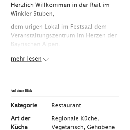
Herzlich Willkommen in der Reit im
Winkler Stuben,
dem urigen Lokal im Festsaal dem
Veranstaltungszentrum im Herzen der
Bayrischen Alpen.
mehr lesen
Unsere frische und regionale Küche
bietet Ihnen den geschmackvollen Weg
die lokalen Speisen kennenzulernen.
Auf einen Blick
Wir bieten für jegliche Veranstaltung
Kategorie
Restaurant
wie Hochzeiten und Tagungen die
perfekte Lokalität bis zu 600
Art der
Regionale Küche,
Personen.
Küche
Vegetarisch, Gehobene