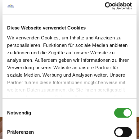
Dienstag
geöffnet
11. August 2026
Mittwoch
Diese Webseite verwendet Cookies
geschlossen
12. August 2026
Wir verwenden Cookies, um Inhalte und Anzeigen zu
Donnerstag
personalisieren, Funktionen für soziale Medien anbieten
geöffnet
13. August 2026
zu können und die Zugriffe auf unsere Website zu
Freitag
analysieren. Außerdem geben wir Informationen zu Ihrer
geöffnet
Verwendung unserer Website an unsere Partner für
14. August 2026
soziale Medien, Werbung und Analysen weiter. Unsere
Partner führen diese Informationen möglicherweise mit
Ruhetage
Mittwoch
weiteren Daten zusammen, die Sie ihnen bereitgestellt
haben oder die sie im Rahmen Ihrer Nutzung der Dienste
gesammelt haben.
Einwilligungsauswahl
Notwendig
Präferenzen