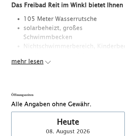
Das Freibad Reit im Winkl bietet Ihnen
105 Meter Wasserrutsche
solarbeheizt, großes
Schwimmbecken
Nichtschwimmerbereich, Kinderbecken
mit Wasserpilz und Kleinrutsche
mehr lesen
großer Spielplatz und Spielgeräte
Beachvolleyball-Platz
über 11.000 Quadratmeter
Liegewiese
Öffnungszeiten
Alle Angaben ohne Gewähr.
Parken:
Parkplatz direkt am Freibad in
Heute
der Schwimmbadstraße
08. August 2026