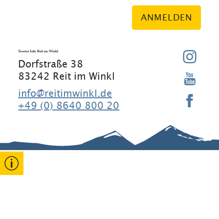
ANMELDEN
Tourist Info Reit im Winkl
Dorfstraße 38
83242 Reit im Winkl
info@reitimwinkl.de
+49 (0) 8640 800 20
Gut zu wissen
Kontakt
Rathaus
Erklärung
zur
Barrierefreihe
Gastgeber
Veranstaltun
it
gen
Stammgäste
Widerruf