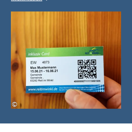
Zusätzlich je nach Art der
Schwimmcard können Sie auch das
Waldbad in Kössen, die beiden
Badestrände am Walchsee sowie das
Vita Alpina Ruhpolding besuchen.
Fragen Sie Ihren Vermieter!
©