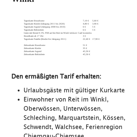
Tageskarte Erwachsene
7,10 €
5,60 €
Tageskarte Kinder (Jahrgang 2011 bis 2020)
4,80 €
3,90 €
Tageskarte Jugend (Jahrgang 2008 bis 2010)
6 €
5 €
Tageskarte Behinderte
6 €
5 €
Gäste mit Kürzel F, FS, FSH auf der Reit im Winkl inklusiv Card
kostenlos
Einzelkarte ab 17 Uhr
3 €
Tageskarte Familie (Kinder bis Jahrgang 2011)
22,40 €
17,90 €
Zehnerkarte Erwachsene
51 €
Zehnerkarte Kinder
35 €
Zehnerkarte Jugend
45,50 €
Zehnerkarte Behinderte
45,50 €
Den ermäßigten Tarif erhalten:
Urlaubsgäste mit gültiger Kurkarte
Einwohner von Reit im Winkl,
Oberwössen, Unterwössen,
Schleching, Marquartstein, Kössen,
Schwendt, Walchsee, Ferienregion
Chiemgau-Chiemsee,