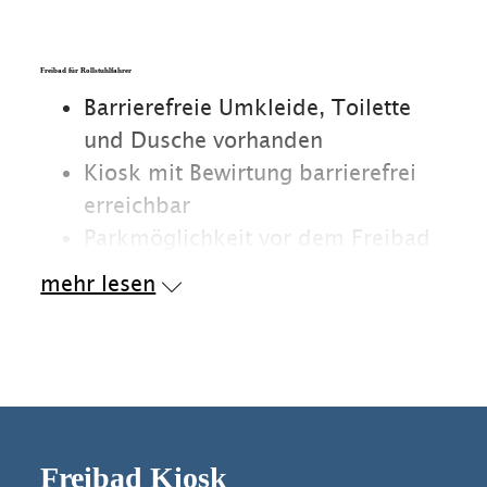
Freibad für Rollstuhlfahrer
Barrierefreie Umkleide, Toilette
und Dusche vorhanden
Kiosk mit Bewirtung barrierefrei
erreichbar
Parkmöglichkeit vor dem Freibad
Zufahrt für Rollstuhlfahrer an der
mehr lesen
Parkplatzseite an der
rechten Seite
am großen Rettungstor.
Schlüssel
bitte an der Kasse abholen.
Freibad Kiosk