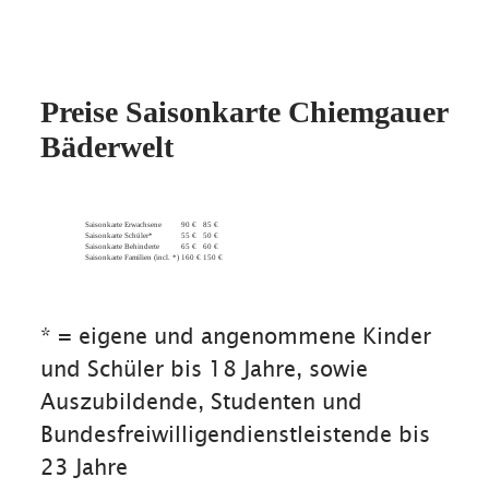
Preise Saisonkarte Chiemgauer
Bäderwelt
Saisonkarte Erwachsene
90 €
85 €
Saisonkarte Schüler*
55 €
50 €
Saisonkarte Behinderte
65 €
60 €
Saisonkarte Familien (incl. *)
160 €
150 €
* = eigene und angenommene Kinder
und Schüler bis 18 Jahre, sowie
Auszubildende, Studenten und
Bundesfreiwilligendienstleistende bis
23 Jahre