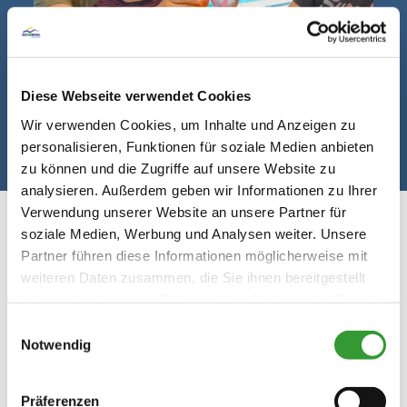
Diese Webseite verwendet Cookies
Wir verwenden Cookies, um Inhalte und Anzeigen zu
©
personalisieren, Funktionen für soziale Medien anbieten
zu können und die Zugriffe auf unsere Website zu
analysieren. Außerdem geben wir Informationen zu Ihrer
Verwendung unserer Website an unsere Partner für
soziale Medien, Werbung und Analysen weiter. Unsere
Partner führen diese Informationen möglicherweise mit
weiteren Daten zusammen, die Sie ihnen bereitgestellt
haben oder die sie im Rahmen Ihrer Nutzung der Dienste
Chiemgauer Bäderwelt
gesammelt haben.
Einwilligungsauswahl
Notwendig
Saisonkarte für die Freibäder in Reit
Präferenzen