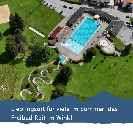
Zum
Zur
Zum
Inhalt
Suche
Footer
Freibad
©
Lieblingsort für viele im Sommer: das
Freibad Reit im Winkl