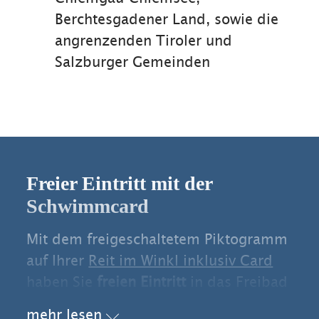
Berchtesgadener Land, sowie die
angrenzenden Tiroler und
Salzburger Gemeinden
Freier Eintritt mit der
Schwimmcard
Mit dem freigeschaltetem Piktogramm
auf Ihrer
Reit im Winkl inklusiv Card
haben Sie
freien Eintritt
in das Freibad
Reit im Winkl.
mehr lesen