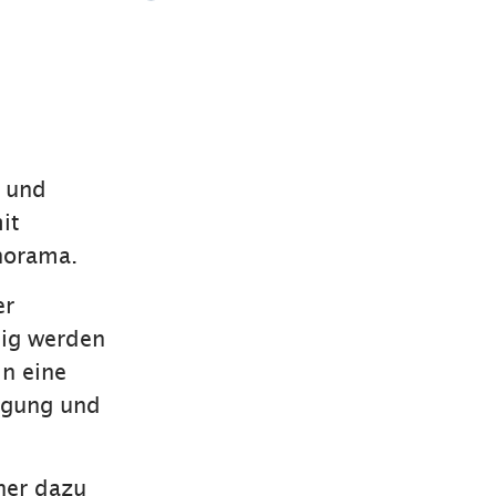
l und
it
norama.
er
dig werden
in eine
wegung und
her dazu