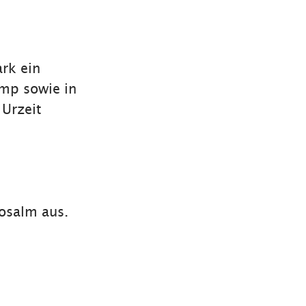
ark ein
amp sowie in
Urzeit
osalm aus.