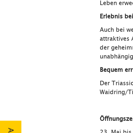
Leben erwe
Erlebnis be
Auch bei we
attraktives
der geheimn
unabhängig
Bequem err
Der Triassi
Waidring/T
Öffnungszei
23. Mai bi