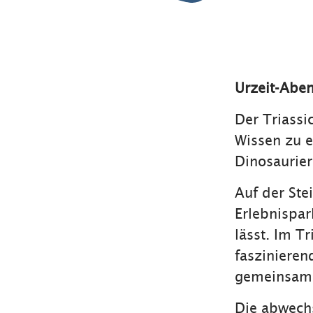
Urzeit-Aben
Der Triassi
Wissen zu e
Dinosaurie
Auf der Ste
Erlebnispar
lässt. Im T
faszinieren
gemeinsame
Die abwechs