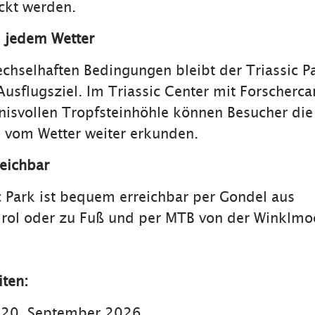
ckt werden.
i jedem Wetter
chselhaften Bedingungen bleibt der Triassic P
 Ausflugsziel. Im Triassic Center mit Forscherc
isvollen Tropfsteinhöhle können Besucher die 
 vom Wetter weiter erkunden.
eichbar
c Park ist bequem erreichbar per Gondel aus
irol oder zu Fuß und per MTB von der Winklmo
ten:
s 20. September 2026