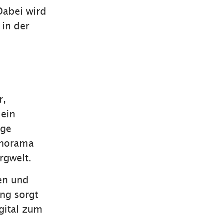
 Dabei wird
 in der
r,
 ein
nge
anorama
rgwelt.
en und
ng sorgt
igital zum