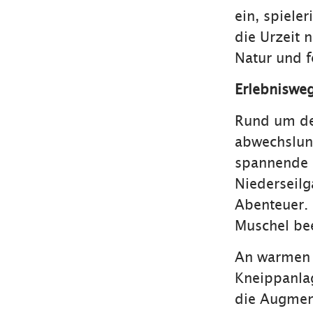
ein, spiele
die Urzeit n
Natur und f
Erlebnisweg
Rund um den
abwechslung
spannende F
Niederseilg
Abenteuer. 
Muschel be
An warmen T
Kneippanlag
die Augment