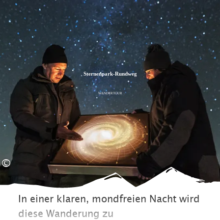
Zum
Zur
Zum
Inhalt
Suche
Footer
Sternenpark-Rundweg
WANDERTOUR
©
In einer klaren, mondfreien Nacht wird
diese Wanderung zu