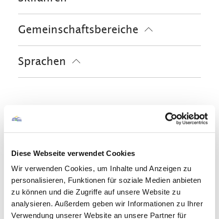
unseren eigenen Leistungen weitere
Skiaufbewahrung
Skibus ab Hotel
kostenlose Leistungen zu erhalten, wie
Gemeinschaftsbereiche
Skischuhwärmer
Skischule
z.B. freien Eintritt im Freibad Reit im
Sonnenschirme
Sonnenstühle/-liegen
Winkl, im Waldschwimmbad Kössen
Sprachen
sowie am Ostufer und der
Deutsch
Englisch
Seepromenade am Walchsee.
Zusatzleistungen
Mit dem Auto sind Sie in einer Stunde
in München, Berchtesgaden, Salzburg,
Diese Webseite verwendet Cookies
am Königssee, am Chiemsee,
Wir verwenden Cookies, um Inhalte und Anzeigen zu
Kitzbühel, Zell am See und vielen
personalisieren, Funktionen für soziale Medien anbieten
zu können und die Zugriffe auf unsere Website zu
weiteren Ausflugs- und Skigebieten in
analysieren. Außerdem geben wir Informationen zu Ihrer
Tirol und im Salzburger Land.
Verwendung unserer Website an unsere Partner für