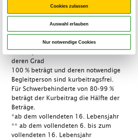
Erwachsene *
Cookies zulassen
3,00 Euro
Kinder und Jugendliche**
Auswahl erlauben
1,50 Euro
Kinder bis zur Vollendung des 6.
Nur notwendige Cookies
Lebensjahres sowie Schwerbehinderte
deren Grad
100 % beträgt und deren notwendige
Begleitperson sind kurbeitragsfrei.
Für Schwerbehinderte von 80-99 %
beträgt der Kurbeitrag die Hälfte der
Beträge.
*ab dem vollendeten 16. Lebensjahr
** ab dem vollendeten 6. bis zum
vollendeten 16. Lebensjahr