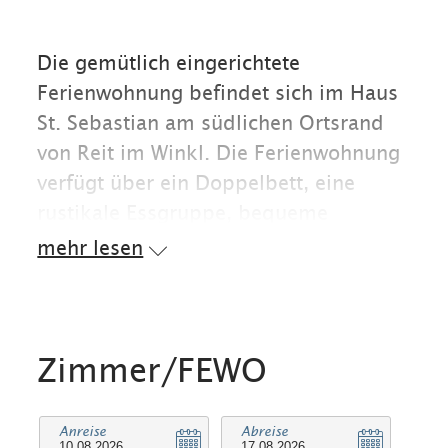
Die gemütlich eingerichtete
Ferienwohnung befindet sich im Haus
St. Sebastian am südlichen Ortsrand
von Reit im Winkl. Die Ferienwohnung
verfügt über ein Doppelbett, eine
rustikale Essgruppe, bequeme
Fernsehsessel und ein modernes Bad
mehr lesen
mit ebenerdiger Dusche. Die kleine
Küche ist komplett eingerichtet:
Kühlschrank mit Tiefkühlfach,
Induktionskochfeld, Mikrowelle,
Zimmer/FEWO
Toaster, Eierkocher, Wasserkocher,
Kaffeemaschine usw.
Anreise
Abreise