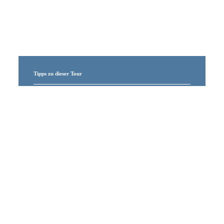
Tipps zu dieser Tour
Eine Tour die sich auch bei
schlechter Witterung sehr gut
anbietet.