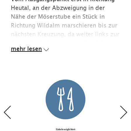
Heutal, an der Abzweigung in der
Nähe der Möserstube ein Stück in
Richtung Wildalm marschieren bis zur
nächsten Kreuzung, da weiter links zur
Finsterbachalm ansteigend auf dem
mehr lesen
Forstweg bis zur Wegkreuzung
Finsterbachalm/Winklmoosalm. Links
geht es nun zur Talstation der
Dürrnbachhornbahn weiter und
schließlich zum Ausgangpunkt.
Hinweis: die Tour kann auch in
umgekehrter Wegfolge begangen
werden.
Einkehrmöglichkeiten:
Gaststätten auf
Einkehrmöglichkeit