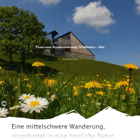
Zum
Zur
Zum
Inhalt
Suche
Footer
Panorama Rundwanderung Winklmoos - Alm
WANDERTOUR
©
Eine mittelschwere Wanderung,
eingebettet in eine herrliche Natur.