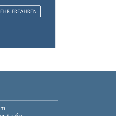
EHR ERFAHREN
lm
er Straße