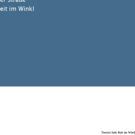
it im Winkl
Tourist Info Reit im Win