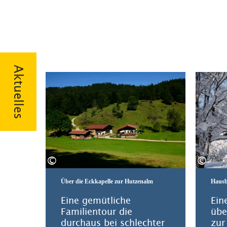
Aktuelles
Mehr erfahren
©
©
Über die Eckkapelle zur Hutzenalm
Hausb
Eine gemütliche
Ein
Familientour die
übe
durchaus bei schlechter
zur