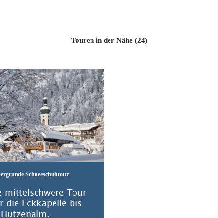
Touren in der Nähe (24)
Mehr erfahren
ergrunde Schneeschuhtour
e mittelschwere Tour
r die Eckkapelle bis
 Hutzenalm.