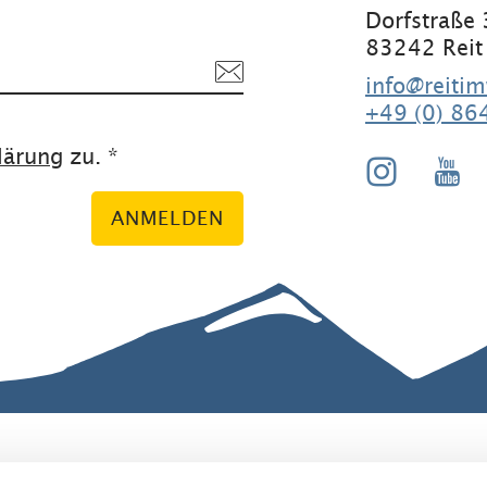
Dorfstraße
83242 Reit
info@reitim
+49 (0) 86
lärung
zu. *
ANMELDEN
ranstaltunge
Erklärung zur