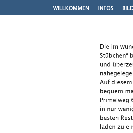
WILLKOMMEN
INFOS
BIL
Die im wun
Stübchen“ b
und überze
nahegelege
Auf diesem
bequem mac
Primelweg 6
in nur weni
besten Rest
laden zu e