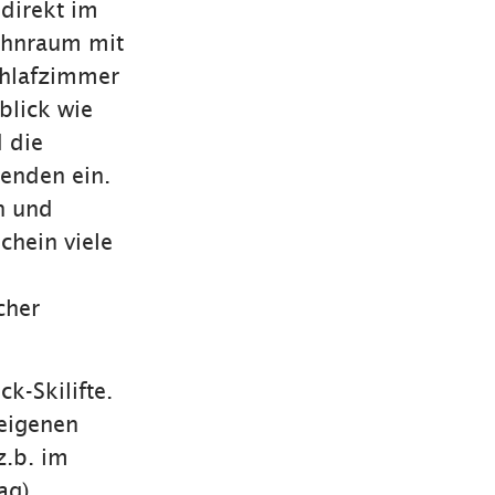
 direkt im
ohnraum mit
chlafzimmer
blick wie
 die
enden ein.
n und
hein viele
cher
k-Skilifte.
 eigenen
z.b. im
ag).