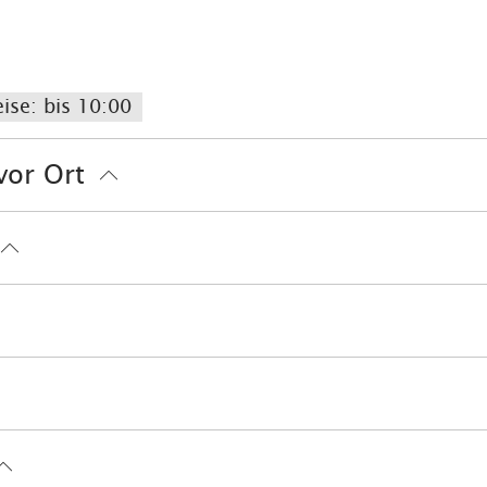
ise: bis 10:00
vor Ort
ng
Bankkarte
EC-Karte
Euro/Mastercard
Mae
tz (Entfernung max. 3 km)
Minigolf
Radfahren
 Fuß
Wandern
Wassersportmöglichkeiten vor Or
enloses W-LAN (in der gesamten Unterkunft)