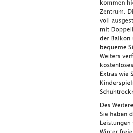
kommen hier
Zentrum. D
voll ausges
mit Doppel
der Balkon 
bequeme Si
Weiters ver
kostenlose
Extras wie 
Kinderspiel
Schuhtrockn
Des Weitere
Sie haben d
Leistungen 
Winter frei