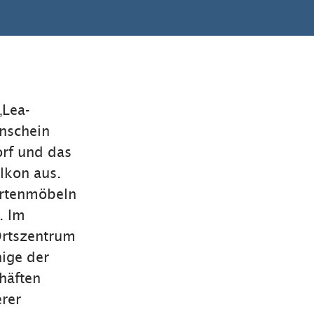
„Lea-
enschein
orf und das
lkon aus.
artenmöbeln
. Im
Ortszentrum
ige der
häften
rer