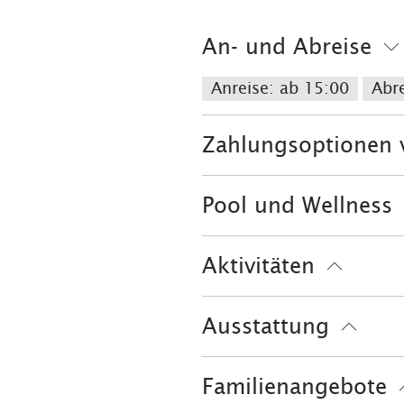
An- und Abreise
Anreise: ab 15:00
Abre
Zahlungsoptionen 
Ausschließlich Barzahlu
Pool und Wellness
Solarium
Sauna
Aktivitäten
Fahrradtouren
Golfpla
Ausstattung
Tennisplatz
Touren zu
Skiaufbewahrung
kost
Familienangebote