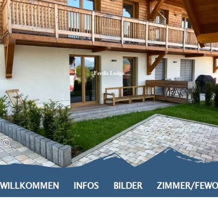
Zum
Zur
Zum
Inhalt
Suche
Footer
Ferdis Lodge
©
WILLKOMMEN
INFOS
BILDER
ZIMMER/FEW