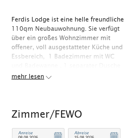
Ferdis Lodge ist eine helle freundliche
110qm Neubauwohnung. Sie verfügt
über ein großes Wohnzimmer mit
offener, voll ausgestatteter Küche und
Essbereich, 1 Badezimmer mit WC
und Badewanne , 1 separater Dusche
mit WC , 2 Schlafzimmer mit
mehr lesen
Doppelbetten (180 x 200 m) und 1
Bettcouch im Wohnzimmer. Babybett
und Hochstuhl sind vorhanden. Von
der Wohnung gelangt man direkt auf
Zimmer/FEWO
die Terrasse mit Bergblick.
Anreise
Abreise
TV, Internet und Carport sind