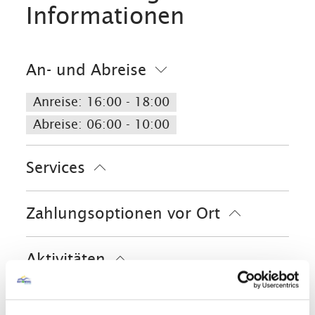
Informationen
An- und Abreise
Anreise: 16:00 - 18:00
Abreise: 06:00 - 10:00
Services
kostenloser Parkplatz
Zahlungsoptionen vor Ort
Feuerlöscher in der Unterkunft
Geldautomat vor Ort
Ausschließlich Barzahlung
Bankkarte
Aktivitäten
Parkplatz am Haus
E-Tankstelle
EC-Karte
Bogenschießen
Fahrradtouren
Ausstattung
Langlaufen
Radfahren
Skifahren