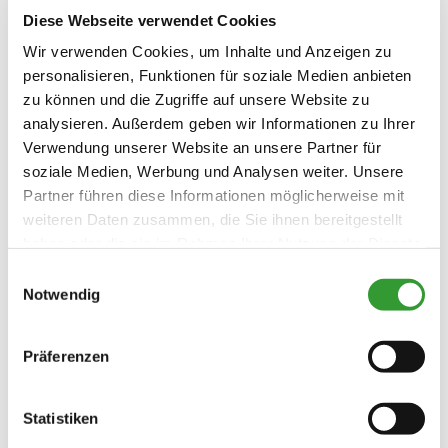
Diese Webseite verwendet Cookies
Touren zu Fuß
Wandern
kostenloses W-LAN (in der gesamten
Nachhaltigkeit
Unterkunft)
Wir verwenden Cookies, um Inhalte und Anzeigen zu
personalisieren, Funktionen für soziale Medien anbieten
100% Ökostrom
zu können und die Zugriffe auf unsere Website zu
Richtlinien
analysieren. Außerdem geben wir Informationen zu Ihrer
Verwendung unserer Website an unsere Partner für
Kinder willkommen
soziale Medien, Werbung und Analysen weiter. Unsere
Skifahren
Nichtraucherunterkunft (Alle
Partner führen diese Informationen möglicherweise mit
öffentlichen und privaten Bereiche sind
weiteren Daten zusammen, die Sie ihnen bereitgestellt
Skibus ab Hotel
Nichtraucherzonen)
Sprachen
haben oder die sie im Rahmen Ihrer Nutzung der Dienste
gesammelt haben.
Einwilligungsauswahl
Deutsch
Englisch
Französisch
Notwendig
Präferenzen
Konditionen/Extras
Statistiken