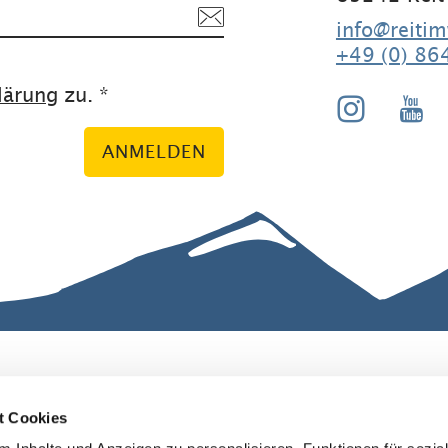
info@reitim
+49 (0) 86
lärung
zu. *
ANMELDEN
ranstaltunge
Erklärung zur
Barrierefreiheit
t Cookies