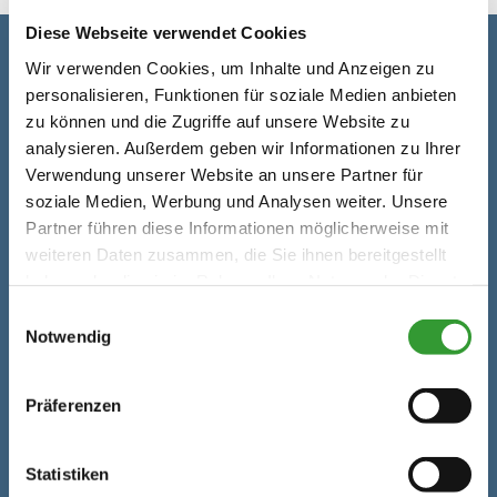
Diese Webseite verwendet Cookies
Wir verwenden Cookies, um Inhalte und Anzeigen zu
Kontaktdaten
personalisieren, Funktionen für soziale Medien anbieten
zu können und die Zugriffe auf unsere Website zu
Adresse
Vorderkaserklamm
analysieren. Außerdem geben wir Informationen zu Ihrer
Obsthurn 42
Verwendung unserer Website an unsere Partner für
A 5092 St. Martin bei
soziale Medien, Werbung und Analysen weiter. Unsere
Partner führen diese Informationen möglicherweise mit
Lofer
weiteren Daten zusammen, die Sie ihnen bereitgestellt
Telefon
+43 664 3430899
haben oder die sie im Rahmen Ihrer Nutzung der Dienste
gesammelt haben.
Einwilligungsauswahl
E-Mail
info@vorderkaserklam
Notwendig
m.at
Präferenzen
Internet
https://www.vorderkase
rklamm.at/
Statistiken