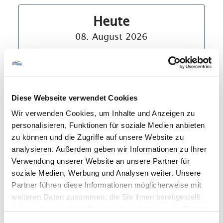
Heute
08. August 2026
geöffnet
Diese Webseite verwendet Cookies
Wir verwenden Cookies, um Inhalte und Anzeigen zu
personalisieren, Funktionen für soziale Medien anbieten
Heute
zu können und die Zugriffe auf unsere Website zu
geöffnet
08. August 2026
analysieren. Außerdem geben wir Informationen zu Ihrer
Morgen
Verwendung unserer Website an unsere Partner für
geöffnet
09. August 2026
soziale Medien, Werbung und Analysen weiter. Unsere
Übermorgen
Partner führen diese Informationen möglicherweise mit
weiteren Daten zusammen, die Sie ihnen bereitgestellt
geschlossen
10. August 2026
haben oder die sie im Rahmen Ihrer Nutzung der Dienste
Dienstag
gesammelt haben.