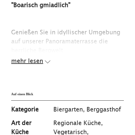
"Boarisch gmiadlich"
Genießen Sie in idyllischer Umgebung
auf unserer Panoramaterrasse die
herrliche Bergwelt.
mehr lesen
Bayrische Schmankerl und ein
gepflegtes Bier machen Ihren
Ausflugstag perfekt.
Auf einen Blick
Zur Saison jeden Donnerstag zünftiger
Kategorie
Biergarten, Berggasthof
Hüttenabend!
Art der
Regionale Küche,
Küche
Vegetarisch,