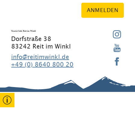
ANMELDEN
Tourist Info Reit im Winkl
Dorfstraße 38
83242 Reit im Winkl
info@reitimwinkl.de
+49 (0) 8640 800 20
Gut zu wissen
Kontakt
Rathaus
Erklärung
zur
Barrierefreihe
Gastgeber
Veranstaltun
it
gen
Stammgäste
Widerruf