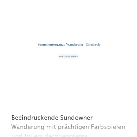
Zum
Zur
Zum
Inhalt
Suche
Footer
Sonnenuntergangs-Wanderung - Birnbach
WINTERWANDERN
Beeindruckende Sundowner-
Wanderung mit prächtigen Farbspielen
und tollem Bergpanorama.