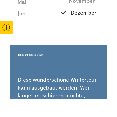
November
Mai
Einkehrmöglichkeiten:
Bauernhofcafé,
Dezember
Juni
Stoaner - Alm, Berghotel Birkenhof
Tipps zu dieser Tour
Diese wunderschöne Wintertour
kann ausgebaut werden. Wer
länger maschieren möchte,
startet am Festsaal und geht
über die Winterwanderroute