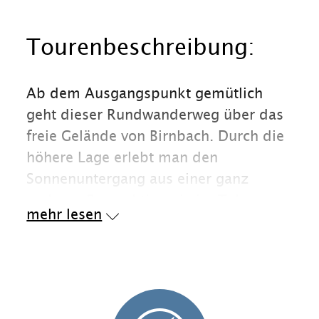
Tourenbeschreibung:
Ab dem Ausgangspunkt gemütlich
geht dieser Rundwanderweg über das
freie Gelände von Birnbach. Durch die
höhere Lage erlebt man den
Sonnenuntergang aus einer ganz
anderen Perspektive wie im Tal.
mehr lesen
Das Kaiser-Gebirge und der Unterberg
wirken viel mächtiger und näher. Von
November bis Mai erlebt man ein
unvergleichbares und einzigartiges
Lichtschauspiel 30 Minuten vor und