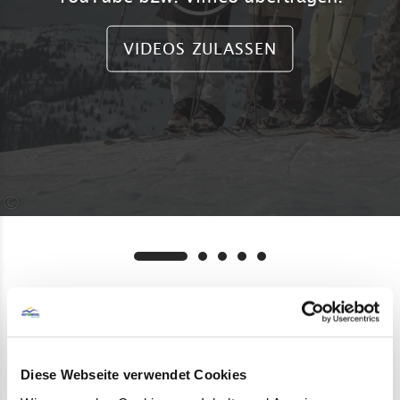
VIDEOS ZULASSEN
©
Über das Skigebiet
Diese Webseite verwendet Cookies
Winklmoos-Alm/ Steinplatte