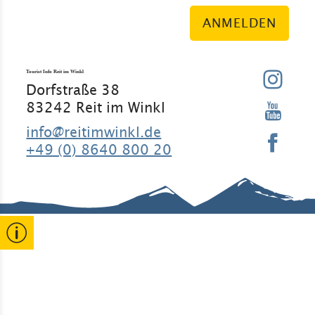
ANMELDEN
Tourist Info Reit im Winkl
Dorfstraße 38
83242 Reit im Winkl
info@reitimwinkl.de
+49 (0) 8640 800 20
Gut zu wissen
Kontakt
Rathaus
Erklärung
zur
Barrierefreihe
Gastgeber
Veranstaltun
it
gen
Stammgäste
Widerruf