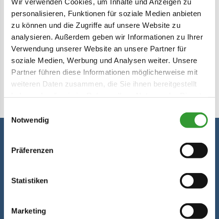
Wir verwenden Cookies, um Inhalte und Anzeigen zu
personalisieren, Funktionen für soziale Medien anbieten
Das Skigebiet ist grenzüberschreitend,
zu können und die Zugriffe auf unsere Website zu
der Teil Winklmoos-Alm liegt in
analysieren. Außerdem geben wir Informationen zu Ihrer
Bayern/ Deutschland, der Teil
Verwendung unserer Website an unsere Partner für
Steinplatte liegt in Tirol/ Österreich.
soziale Medien, Werbung und Analysen weiter. Unsere
mehr lesen
Partner führen diese Informationen möglicherweise mit
Zum Skigebiet gehören 13 Liftanlagen
weiteren Daten zusammen, die Sie ihnen bereitgestellt
(Gondelbahnen, Sessellifte,
haben oder die sie im Rahmen Ihrer Nutzung der Dienste
Schlepplifte) und insgesamt 42 km
gesammelt haben.
Einwilligungsauswahl
Pisten-Abfahrten (davon 35 km
Notwendig
beschneit). Zwischen Gipfel und Talort
Seegatterl fahren Sie auf einer der
Auszeichnung von skiresort.de
Präferenzen
längsten Skiabfahrten Deutschlands (9
Ausgezeichnet als Skiresort.de
km Länge).
Statistiken
Testsieger 2025:
Extraklasse: Weltweit
Das Skigebiet Winklmoos-Alm verfügt
führendes Skigebiet bis 60 km Pisten
Marketing
über vergnügliche, blaue Skiabfahrten,