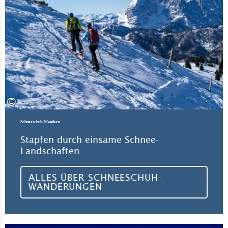
↗
©
Schneeschuh-Wandern
Stapfen durch einsame Schnee-
Landschaften
ALLES ÜBER SCHNEESCHUH-
WANDERUNGEN
All