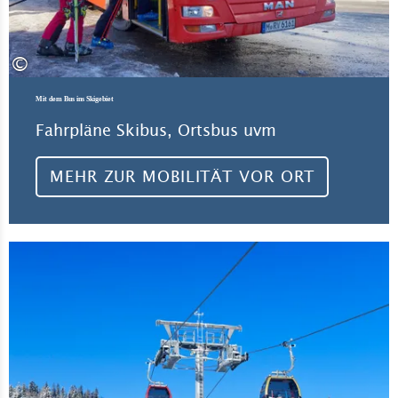
©
Mit dem Bus ins Skigebiet
Fahrpläne Skibus, Ortsbus uvm
MEHR ZUR MOBILITÄT VOR ORT
Zum