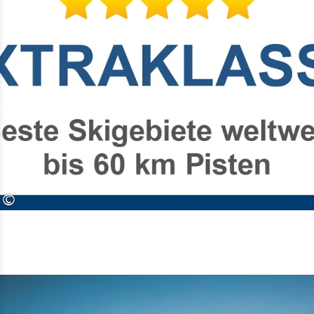
Der Shuttlebus ist kostenlos für alle
Gäste der Gondel Winklmoos-Alm/
Steinplatte. Er bringt Sie von der
Tourist Info und anderen Haltestellen
in Reit im Winkl direkt zur Talstation
der Gondel in Seegatterl - ohne lange
Fußwege von einem der Parkplätze.
Wenn Sie Ihre Liftkarten an der
Liftkasse der Tourist Info gekauft
©
haben, steigen Sie auf schnellstem
Wege vom Bus in die Gondel um!
Zum
Fahrplan der Busse
Anfahrt ins Skigebiet/ Parkplatz Seegatterl