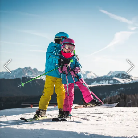
Der
Parkplatz Seegatterl ist
gebührenpflichtig. Ausgenommen sind
Kundinnen und Kunden der Bergbahn
mit gültigem Ticket (Saisonkarten,
Tageskarten, Zeitkarten,
Mehrtageskarten und Gondeltickets).
Kontrolliert wird bei der Ausfahrt vom
Parkplatz. Wenn kein gültiges Ticket
vorhanden, muss zumindest ein
Bergfahrt-Ticket für Erwachsene an der
Kasse gelöst werden.
Tipp für Gäste mit Reit im Winkl inklusiv Card