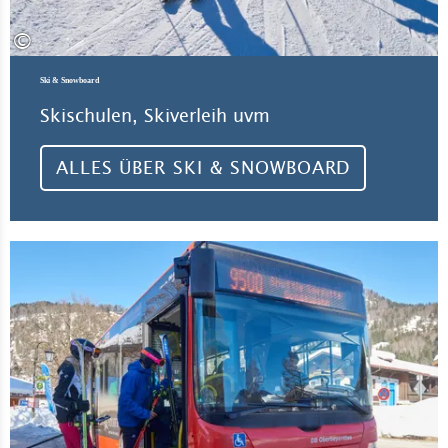
©
Ski & Snowboard
Skischulen, Skiverleih uvm
ALLES ÜBER SKI & SNOWBOARD
Meh