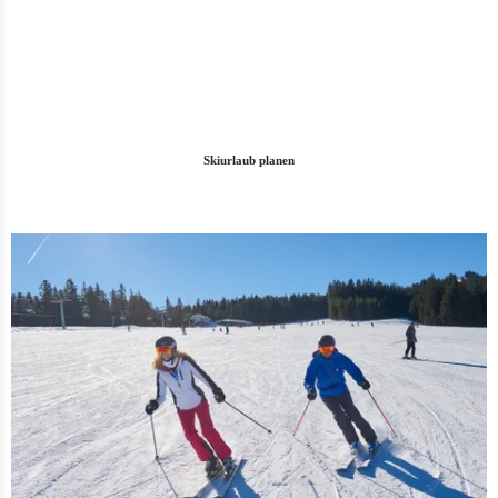
Skiurlaub planen
All