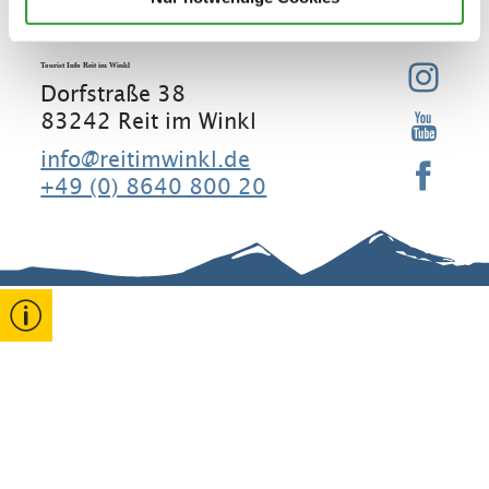
Tourist Info Reit im Winkl
Dorfstraße 38
83242 Reit im Winkl
info@reitimwinkl.de
+49 (0) 8640 800 20
Gut zu wissen
Kontakt
Rathaus
Erklärung
zur
Barrierefreihe
Gastgeber
Veranstaltun
it
gen
Stammgäste
Widerruf
Datenschutz
Reiseversiche
Impressum
rung
↗