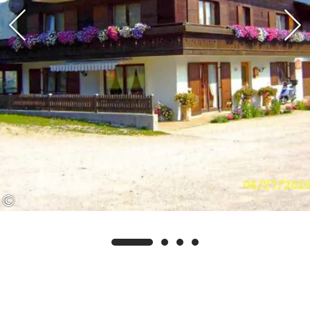
Vermieter/Betrieb der Benz- Eck
Skilifte. Sie haben dadurch die
Möglichkeit, weitere kostenlose
Leistungen zu erhalten, wie z.B. im
Winter Freie Fahrt an den
Benzeckliften. (€ 1,00 Kostenbeitrag)
Auf Ihr Kommen würden wir uns sehr
freuen, Familie Schmaus
©