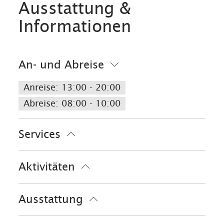
Ausstattung &
Informationen
An- und Abreise
Anreise: 13:00 - 20:00
Abreise: 08:00 - 10:00
Services
kostenloser Parkplatz
Aktivitäten
Gepäckaufbewahrung
Fahrradparkplätze
Golfplatz (Entfernung max. 3 km)
Ausstattung
Radfahren
Skifahren
Wandern
Skiaufbewahrung