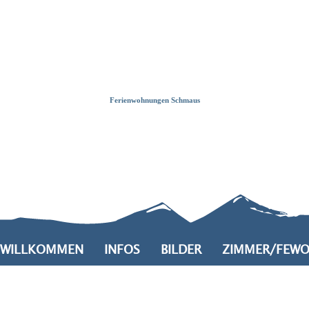
Zum
Zur
Zum
Inhalt
Suche
Footer
Ferienwohnungen Schmaus
WILLKOMMEN
INFOS
BILDER
ZIMMER/FEW