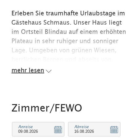
Erleben Sie traumhafte Urlaubstage im
Gästehaus Schmaus. Unser Haus liegt
im Ortsteil Blindau auf einem erhöhten
Plateau in sehr ruhiger und sonniger
Lage. Umgeben von grünen Wiesen,
herrlichen Bergen und abseits von
Verkehrslärm können Sie sich so
mehr lesen
richtig entspannen und erholen.
Unsere Ferienwohnungen bieten eine
angenehme Atmosphäre und sind
bestens ausgestattet. Desweiteren
Zimmer/FEWO
bieten wir Ihnen eine Liegewiese mit
Grillmöglichkeiten an. Parkplätze,
Anreise
Abreise
Langlaufloipen, Wanderwege, Skilifte