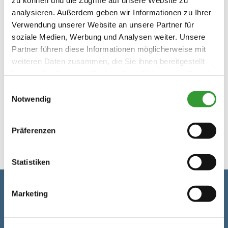
geöffnet
09:30 - 11:30
analysieren. Außerdem geben wir Informationen zu Ihrer
Dienstag
Verwendung unserer Website an unsere Partner für
11. August 2026
soziale Medien, Werbung und Analysen weiter. Unsere
geöffnet
09:30 - 11:30
Partner führen diese Informationen möglicherweise mit
Mittwoch
weiteren Daten zusammen, die Sie ihnen bereitgestellt
haben oder die sie im Rahmen Ihrer Nutzung der Dienste
geschlossen
12. August 2026
gesammelt haben.
Einwilligungsauswahl
Donnerstag
Notwendig
geschlossen
13. August 2026
Präferenzen
Statistiken
Marketing
Kontaktdaten
Adresse
Post-Filiale Reit im