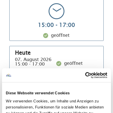
15:00 - 17:00
geöffnet
Heute
07. August 2026
geöffnet
15:00 - 17:00
Morgen
08. August 2026
geöffnet
10:00 - 12:00
Übermorgen
Diese Webseite verwendet Cookies
geschlossen
09. August 2026
Wir verwenden Cookies, um Inhalte und Anzeigen zu
Montag
personalisieren, Funktionen für soziale Medien anbieten
10. August 2026
zu können und die Zugriffe auf unsere Website zu