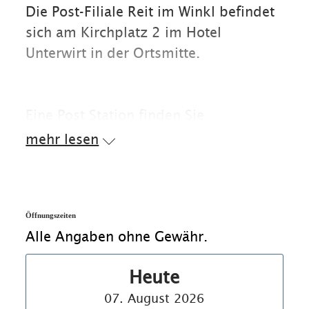
Die Post-Filiale Reit im Winkl befindet
sich am Kirchplatz 2 im Hotel
Unterwirt in der Ortsmitte.
Eine Post Station finden Sie
am Parkplatz am Freibad in der
mehr lesen
Schwimmbadstraße. DHL
Packstationen gibt es am Pennymarkt
Parkplatz, Am Tennispark 1, sowie am
Parkplatz am Freibad in der
Öffnungszeiten
Alle Angaben ohne Gewähr.
Schwimmbadstraße.
Mehr Paket-Annahmestellen finden Sie
Heute
auf
www.reitimwinkl.de/infrastruktur
.
07. August 2026