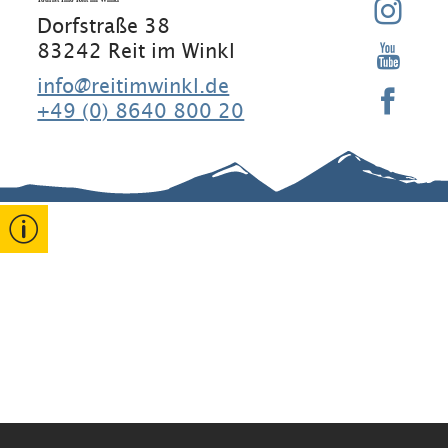
Dorfstraße 38
83242 Reit im Winkl
info@reitimwinkl.de
+49 (0) 8640 800 20
Gut zu wissen
Kontakt
Rathaus
Erklärung
zur
Barrierefreihe
Gastgeber
Veranstaltun
it
gen
Stammgäste
Widerruf
Datenschutz
Reiseversiche
Impressum
rung
↗
Informations-
Pflichten