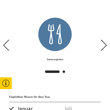
Sie wird gerne zu Trainingszwecken
mehrere Male gelaufen.
Einkehrmöglichkeiten:
Festsaal - Reit
im Winkler Stuben, Gaststätten im Ort.
Einkehrmöglichkeit
Empfohlene Monate für diese Tour
Juli
Januar