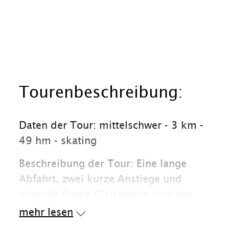
Tourenbeschreibung:
Daten der Tour: mittelschwer - 3 km -
49 hm - skating
Beschreibung der Tour: Eine lange
Abfahrt, zwei kurze Anstiege und
schnelle flache Gleitstücke sind der
Charakter dieser mittelschweren
mehr lesen
Strecke.