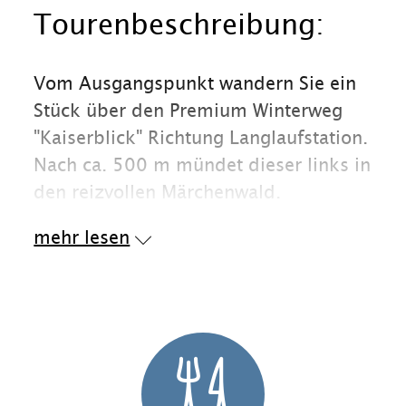
Tourenbeschreibung:
Vom Ausgangspunkt wandern Sie ein
Stück über den Premium Winterweg
"Kaiserblick" Richtung Langlaufstation.
Nach ca. 500 m mündet dieser links in
den reizvollen Märchenwald.
Den Weg bis zum Ausgangspunkt
mehr lesen
laufen.
Einkehrmöglichkeiten:
Reit im Winkler
Stuben im Festsaal, Gaststätten im Ort.