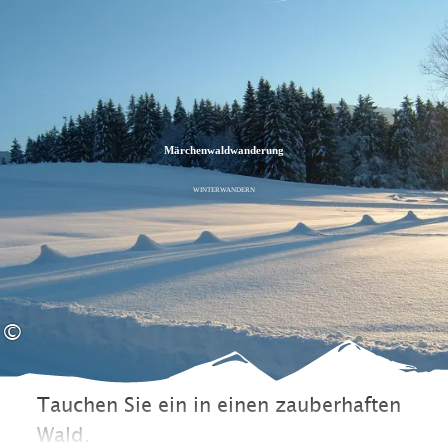
Zum
Zur
Zum
Inhalt
Suche
Footer
Märchenwaldwanderung
WINTERWANDERN
©
Tauchen Sie ein in einen zauberhaften
Wald.