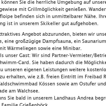
können Sie die herrliche Umgebung auf unsere
gewiese mit Grillmöglichkeit genießen. Wande
floipe befinden sich in unmittelbarer Nähe. Ihr
ng ist in unserem Skikeller gut aufgehoben.
traktives Angebot abzurunden, bieten wir uns
e, eine großzügige Dampfsauna, ein Saunarium
it Wärmeliegen sowie eine Minibar.
als unser Gast: Wir sind Partner-Vermieter/Betri
chwimm-Card. Sie haben dadurch die Möglichke
zu unseren eigenen Leistungen weitere kostenl
u erhalten, wie z.B. freien Eintritt im Freibad 
Waldschwimmbad Kössen sowie am Ostufer und
de am Walchsee.
 uns Sie bald in unserem Landhaus Andrea beg
e Familie Grießenböck.