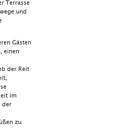
r Terrasse
rwege und
e
eren Gästen
, einen
eb der Reit
it,
ose
Reit im
 der
rüßen zu