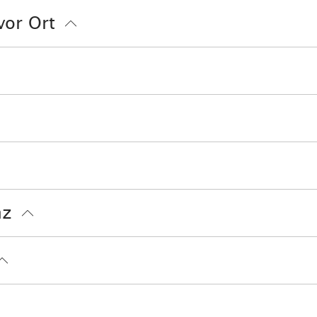
kostenloser Parkplatz
Allergikerfreundliche Zi
vor Ort
Parkplatz am Haus
ng
ax. 3 km)
Langlaufen
Radfahren
Skifahren
Kinder willkommen
nz
Alle öffentlichen und privaten Bereiche sind Nichtr
n 0-2 Jahren