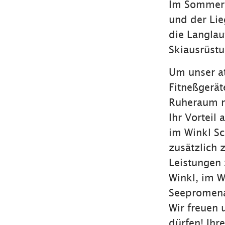
Im Sommer 
und der Lie
die Langlau
Skiausrüstu
Um unser at
Fitneßgerät
Ruheraum m
Ihr Vorteil 
im Winkl S
zusätzlich 
Leistungen z
Winkl, im 
Seepromena
Wir freuen
dürfen! Ihr