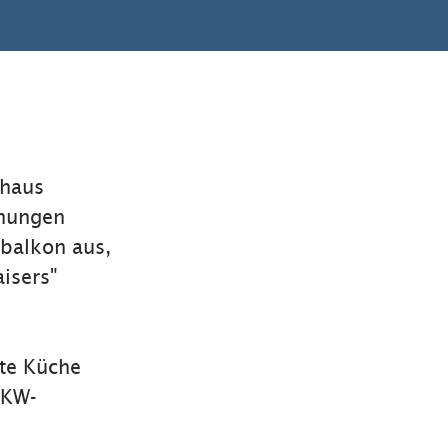
dhaus
hnungen
balkon aus,
isers"
ete Küche
PKW-