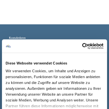
Kontaktdaten
Adresse
Klettersteigschule
Chiemseestraße 26
Diese Webseite verwendet Cookies
83242 Reit im Winkl
Wir verwenden Cookies, um Inhalte und Anzeigen zu
E-Mail
reitimwinkl@klettersteig
personalisieren, Funktionen für soziale Medien anbieten
schule.de
zu können und die Zugriffe auf unsere Website zu
analysieren. Außerdem geben wir Informationen zu Ihrer
Internet
http://www.klettersteig
Verwendung unserer Website an unsere Partner für
soziale Medien, Werbung und Analysen weiter. Unsere
schule.de
Partner führen diese Informationen möglicherweise mit