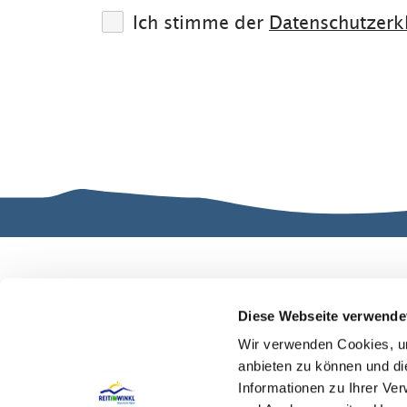
Ich stimme der
Datenschutzerk
Gut zu wissen
Kontakt
Ve
n
Diese Webseite verwende
Gastgeber
Da
Wir verwenden Cookies, um
Stammgäste
anbieten zu können und di
Informationen zu Ihrer Ve
In