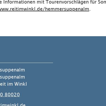
he Informationen mit Tourenvorschlägen für S
www.reitimwinkl.de/hemmersuppenalm
.
suppenalm
suppenalm
it im Winkl
0 80020
timwinkl.de