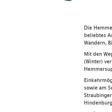
Die Hemmer
beliebtes A
Wandern, B
Mit den We
(Winter) v
Hemmersu
Einkehrmögl
sowie am S
Straubinger
Hindenburgh