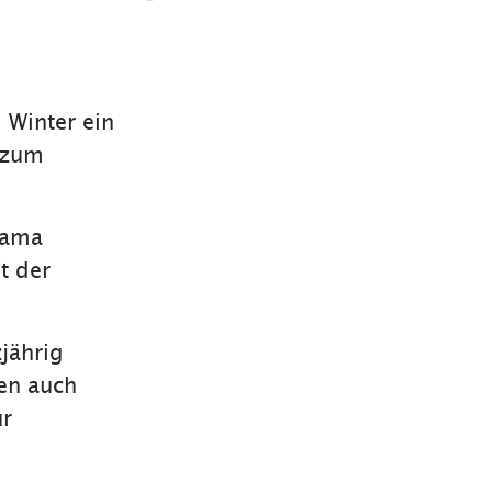
Winter ein
n zum
rama
t der
jährig
en auch
ur