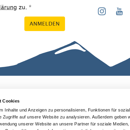
lärung
zu. *
ANMELDEN
ranstaltunge
Erklärung zur
Barrierefreiheit
t Cookies
tenschutz
Widerruf
 Inhalte und Anzeigen zu personalisieren, Funktionen für sozia
Reiseversicheru
e Zugriffe auf unsere Website zu analysieren. Außerdem geben w
rwendung unserer Website an unsere Partner für soziale Medien
formations-
ng
↗