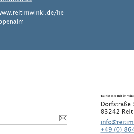
www.reitimwinkl.de/he
ppenalm
Tourist Info Reit im Win
Dorfstraße
83242 Reit
info@reitim
+49 (0) 86