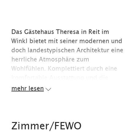
Das Gästehaus Theresa in Reit im
Winkl bietet mit seiner modernen und
doch landestypischen Architektur eine
herrliche Atmosphäre zum
Wohlfühlen. Komplettiert durch eine
komfortable Ausstattung und die
zentrale Lage zu sämtlichen Sport-
mehr lesen
und Freizeitaktivitäten wird Ihr Urlaub
zu einem traumhaften Erlebnis. Das
Landhaus Theresa, stilvoll eingerichtet
mit handgefertigtem hellen Holz,
Zimmer/FEWO
bietet Ihnen ein unverwechselbares