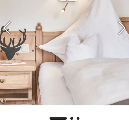
der Saunagang an, um Abwehrkräfte
zu stärken. Erfrischen Sie sich im
Anschluss mit einer kühlen Dusche
und entspannen Sie sich im Ruheraum
nebenan. Reit im Winkl bietet Ihnen
zahlreiche Sport- und
Freizeitmöglichkeiten: Wanderwege,
Nordic Walking, Rad- und
Mountainbikestrecken, 18-Loch-
Golfanlage, Loipen und zahlreiche
Bademöglichkeiten, um nur einige zu
nennen. So findet sicher jeder das
©
Richtige für sich.
Ihr Vorteil als unser Gast: Wir sind