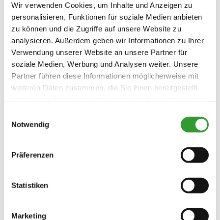
Wir verwenden Cookies, um Inhalte und Anzeigen zu
personalisieren, Funktionen für soziale Medien anbieten
zu können und die Zugriffe auf unsere Website zu
analysieren. Außerdem geben wir Informationen zu Ihrer
Verwendung unserer Website an unsere Partner für
soziale Medien, Werbung und Analysen weiter. Unsere
Partner führen diese Informationen möglicherweise mit
weiteren Daten zusammen, die Sie ihnen bereitgestellt
haben oder die sie im Rahmen Ihrer Nutzung der Dienste
gesammelt haben.
Einwilligungsauswahl
Notwendig
Konditionen/Extras
Präferenzen
Profitieren Sie von den Vorteilen der
inklusiv Card, von Gratis-Leistungen
Statistiken
und Ermäßigungen auch gleich am
Anreisetag (z.B. kostenlose Auffahrt
Marketing
zur Winklmoos-Alm, Teilnahme an