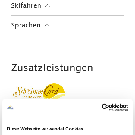
Skifahren
Sonnenschirme
Sonnenstühle/-liegen
Terrasse
Skiaufbewahrung
Sprachen
Deutsch
Englisch
Zusatzleistungen
Diese Webseite verwendet Cookies