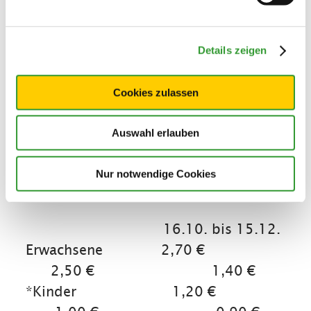
geführten Wanderungen usw.) Fragen
Sie bitte Ihren Vermieter bei der
Details zeigen
Ankunft nach der inklusiv Card!
Cookies zulassen
Gültig bis 30.11.2025
Kurbeitrag Reit im Winkl p.Pers/Nacht
Auswahl erlauben
• 16.12 bis 31.03.--
---01.06. bis 15.10.-----01.04. bis
Nur notwendige Cookies
31.05.
16.10. bis 15.12.
Erwachsene 2,70 €
2,50 € 1,40 €
*Kinder 1,20 €