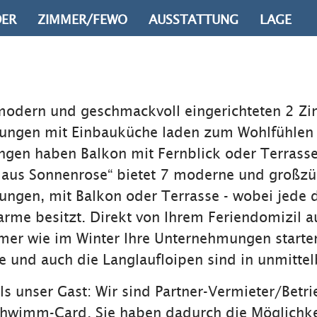
DER
ZIMMER/FEWO
AUSSTATTUNG
LAGE
 modern und geschmackvoll eingerichteten 2 Z
ungen mit Einbauküche laden zum Wohlfühlen 
gen haben Balkon mit Fernblick oder Terrasse
Haus Sonnenrose“ bietet 7 moderne und großzü
ngen, mit Balkon oder Terrasse - wobei jede d
rme besitzt. Direkt von Ihrem Feriendomizil 
mer wie im Winter Ihre Unternehmungen starte
und auch die Langlaufloipen sind in unmittel
als unser Gast: Wir sind Partner-Vermieter/Betri
chwimm-Card. Sie haben dadurch die Möglichke