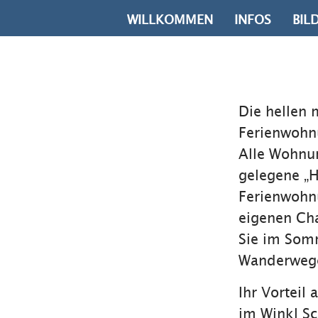
WILLKOMMEN
INFOS
BIL
Die hellen
Ferienwohn
Alle Wohnun
gelegene „
Ferienwohnu
eigenen Cha
Sie im Som
Wanderwege 
Ihr Vorteil 
im Winkl S