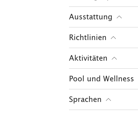
Ausschließlich Barzahlu
Ausstattung
kostenloses W-LAN (in d
Richtlinien
Kinder willkommen
Aktivitäten
Nichtraucherunterkunft (
Radfahren
Reiten
Sk
Pool und Wellness
Sauna
Sprachen
Deutsch
Englisch