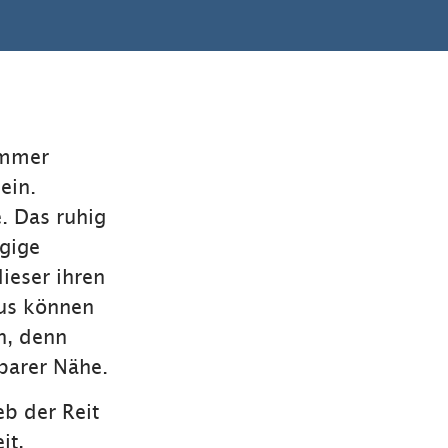
immer
ein.
. Das ruhig
gige
ieser ihren
aus können
n, denn
barer Nähe.
eb der Reit
it,