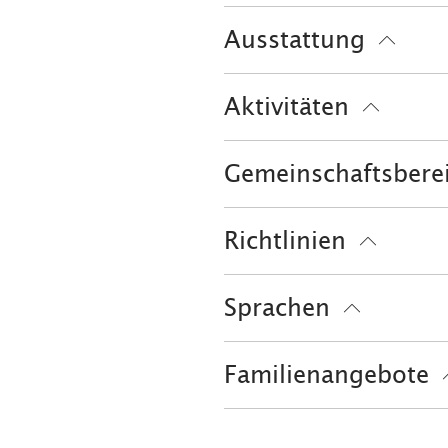
Solarium
Sauna
Ausstattung
kostenloses W-LAN (in d
Aktivitäten
Golfplatz (Entfernung m
Gemeinschaftsbere
Garten
Grillmöglichkei
Richtlinien
Haustiere nicht erlaubt
Sprachen
Deutsch
Englisch
Familienangebote
Kinderspielplatz
Outdo