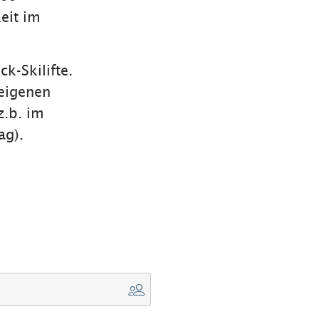
Reit im
k-Skilifte.
 eigenen
z.b. im
ag).