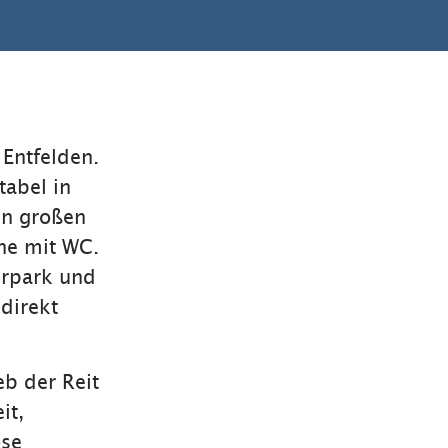
 Entfelden.
tabel in
en großen
he mit WC.
urpark und
 direkt
eb der Reit
it,
ose