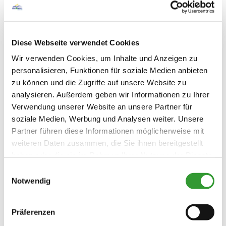
Skiaufbewahrung
Golfplatz (Entfernung max. 3 km)
Skifahren
Radfahren
Skifahren
Wandern
Skiaufbewahrung
Diese Webseite verwendet Cookies
Richtlinien
Wir verwenden Cookies, um Inhalte und Anzeigen zu
personalisieren, Funktionen für soziale Medien anbieten
Haustiere nicht erlaubt
Sprachen
zu können und die Zugriffe auf unsere Website zu
Nichtraucherunterkunft (Alle
analysieren. Außerdem geben wir Informationen zu Ihrer
öffentlichen und privaten Bereiche sind
Deutsch
Nichtraucherzonen)
Verwendung unserer Website an unsere Partner für
soziale Medien, Werbung und Analysen weiter. Unsere
Partner führen diese Informationen möglicherweise mit
weiteren Daten zusammen, die Sie ihnen bereitgestellt
Zusatzleistungen
haben oder die sie im Rahmen Ihrer Nutzung der Dienste
gesammelt haben.
Einwilligungsauswahl
Notwendig
Präferenzen