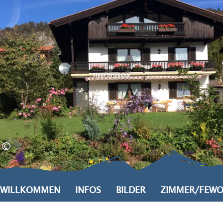
Zum
Zur
Zum
Inhalt
Suche
Footer
Haus Brunhilde
©
WILLKOMMEN
INFOS
BILDER
ZIMMER/FEW