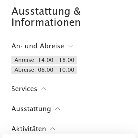
Ausstattung &
Informationen
An- und Abreise
Anreise: 14:00 - 18:00
Abreise: 08:00 - 10:00
Services
Fahrradparkplätze
Parkplatz am Haus
Ausstattung
Gepäckaufbewahrung
kostenloses W-LAN (in der gesamten
Aktivitäten
Unterkunft)