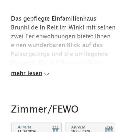
Das gepflegte Einfamilienhaus
Brunhilde in Reit im Winkl mit seinen
zwei Ferienwohnungen bietet Ihnen
einen wunderbaren Blick auf das
Kaisergebirge und die umliegende
Bergwelt. Die mit Bauernmöbeln
eingerichteten Ferienwohnungen sind
mehr lesen
komfortabel eingerichtet und Sie
können Ihren Urlaub in ruhiger und
entspannter Atmosphäre genießen.
Auf den Balkonen können Sie die
Zimmer/FEWO
selbst zubereiteten Speisen in den gut
ausgestatteten Küchen in vollen Zügen
Anreise
Abreise