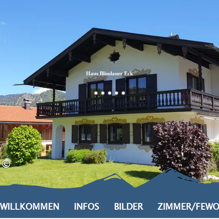
Zum
Zur
Zum
Inhalt
Suche
Footer
Haus Blindauer Eck
©
WILLKOMMEN
INFOS
BILDER
ZIMMER/FEW