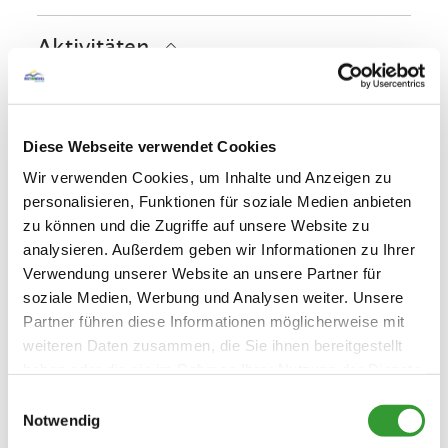
Fahrradparkplätze
Infrarotkabine
Aktivitäten
Feuerlöscher in der Unterkunft
Wellnesslounge/Ruhebereich
Garage
Grundstück umzäunt
Whirlpool
Sauna
Fahrradtouren
Langlaufen
Minigolf
Ausstattung
Waschsalon/Wäscheservice
Radfahren
Reiten
Skifahren
Diese Webseite verwendet Cookies
Parkplatz am Haus
Tennisplatz
Touren zu Fuß
Wandern
Spielplatz
Familienangebote
Wir verwenden Cookies, um Inhalte und Anzeigen zu
kostenloses W-LAN (in der gesamten
personalisieren, Funktionen für soziale Medien anbieten
Unterkunft)
Brettspiele/Puzzle
Kinderspielplatz
zu können und die Zugriffe auf unsere Website zu
Radfahren
analysieren. Außerdem geben wir Informationen zu Ihrer
Verwendung unserer Website an unsere Partner für
Fahrradgarage abschließbar
soziale Medien, Werbung und Analysen weiter. Unsere
In der Nähe
Ladestation für E-Bikes
Partner führen diese Informationen möglicherweise mit
weiteren Daten zusammen, die Sie ihnen bereitgestellt
Bahnhof
Tourist Information
Richtlinien
haben oder die sie im Rahmen Ihrer Nutzung der Dienste
gesammelt haben.
Einwilligungsauswahl
Kinder willkommen
Notwendig
Gemeinschaftsbereiche