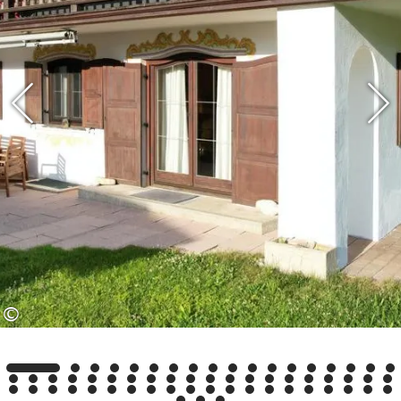
gemacht. Im Haus finden Sie jegliche
Annehmlichkeiten.
Es verfügt über eine Terrasse und
einem großzügigen Balkon, der rund
um die Schlafräume verläuft. Im
Garten können Sie von morgens bis
abends die Sonne genießen.
©