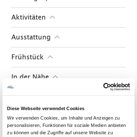
Gepäckaufbewahrung
Abholung vom Bahnhof
EC-Karte
Maestro
Aktivitäten
Fahrradparkplätze
Garage
Parkplatz am Haus
Golfplatz (Entfernung max. 3 km)
Ausstattung
Radfahren
Skifahren
Wandern
Skiaufbewahrung
Frühstück
kostenloses W-LAN (in der gesamten
Unterkunft)
Brötchenservice
In der Nähe
Tourist Information
Gemeinschaftsbereiche
Diese Webseite verwendet Cookies
Garten
Terrasse
Skifahren
Wir verwenden Cookies, um Inhalte und Anzeigen zu
personalisieren, Funktionen für soziale Medien anbieten
Skiaufbewahrung
Skischuhwärmer
zu können und die Zugriffe auf unsere Website zu
Sprachen