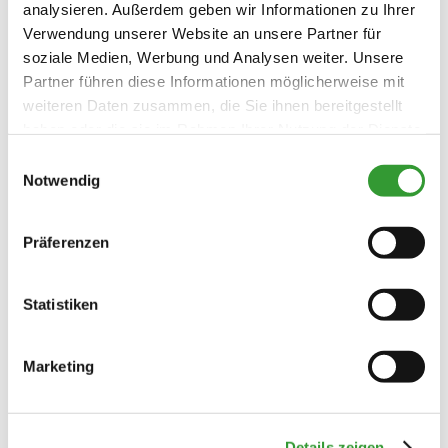
analysieren. Außerdem geben wir Informationen zu Ihrer
Verwendung unserer Website an unsere Partner für
Deutsch
Englisch
soziale Medien, Werbung und Analysen weiter. Unsere
Verpflegung
Partner führen diese Informationen möglicherweise mit
weiteren Daten zusammen, die Sie ihnen bereitgestellt
Brötchenservice
Richtlinien
haben oder die sie im Rahmen Ihrer Nutzung der Dienste
gesammelt haben.
Einwilligungsauswahl
Nichtraucherunterkunft (Alle
Notwendig
Radfahren
öffentlichen und privaten Bereiche sind
Nichtraucherzonen)
Ladestation für E-Bikes
Präferenzen
Statistiken
Konditionen/Extras
Marketing
Profitieren Sie von den Vorteilen der
Details zeigen