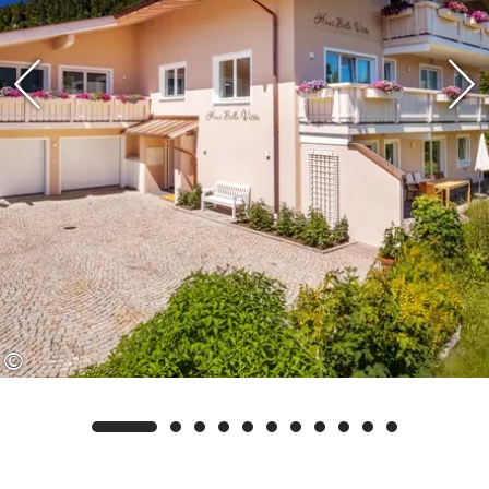
Ermäßigungen beim Golf-Club Reit im
Winkl-Kössen.
Ich freue mich auf Sie, Ihre Ingeborg
Bechert-Färber
©