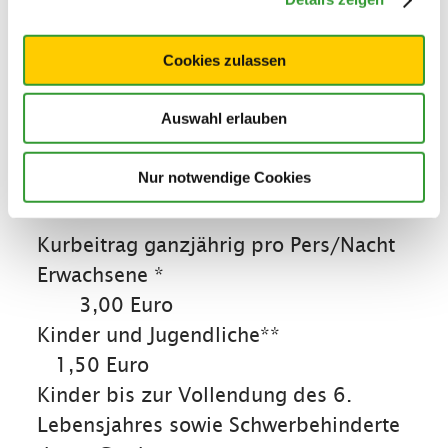
inklusiv Card, von Gratis-Leistungen
und Ermäßigungen auch gleich am
Cookies zulassen
Anreisetag (z.B. kostenlose Auffahrt
zur Winklmoos-Alm, Teilnahme an
Auswahl erlauben
geführten Wanderungen usw.) Fragen
Sie bitte Ihren Vermieter bei der
Nur notwendige Cookies
Ankunft nach der inklusiv Card!
Kurbeitrag ganzjährig pro Pers/Nacht
Erwachsene *
3,00 Euro
Kinder und Jugendliche**
1,50 Euro
Kinder bis zur Vollendung des 6.
Lebensjahres sowie Schwerbehinderte