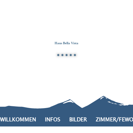
Zum
Zur
Zum
Inhalt
Suche
Footer
Haus Bella Vista
WILLKOMMEN
INFOS
BILDER
ZIMMER/FEW