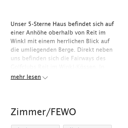
Unser 5-Sterne Haus befindet sich auf
einer Anhöhe oberhalb von Reit im
Winkl mit einem herrlichen Blick auf
die umliegenden Berge. Direkt neben
uns befinden sich die Fairways des
Golfclubs Reit im Winkl-Kössen. In
dieser Region können Sie Golfen,
mehr lesen
Wandern und die Berge mit dem Bike
bezwingen. Im Winter genießen Sie
bestens präparierte Loipen und
Winterwanderwege sowie optimale
Zimmer/FEWO
Pisten im Skigebiet Winklmoos-
Steinplatte.