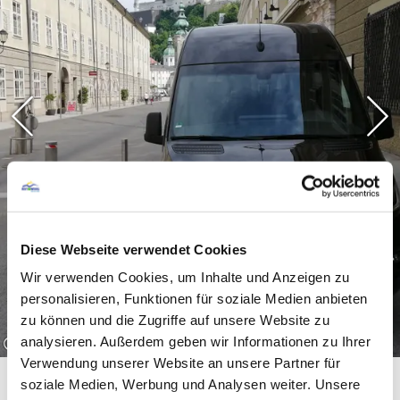
Außerdem buchen wir für Sie:
Pauschalflugreisen
Charterflüge
uvm.
Hier finden Sie unser
Sommerprogramm und unsere
Highlights auf einen Blick:
Diese Webseite verwendet Cookies
Sommerprogramm Haberhauer
Wir verwenden Cookies, um Inhalte und Anzeigen zu
Übersicht
personalisieren, Funktionen für soziale Medien anbieten
Highlight:
Fahrt ins Gschlösstal
zu können und die Zugriffe auf unsere Website zu
Highlight:
2 Tage Gardasee
©
analysieren. Außerdem geben wir Informationen zu Ihrer
Highlight:
Wanderausflug Waidring
Verwendung unserer Website an unsere Partner für
soziale Medien, Werbung und Analysen weiter. Unsere
Highlight:
Kleiner Wanderbus Reit