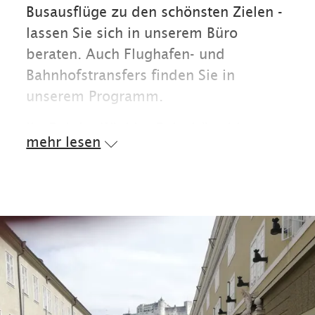
Busausflüge zu den schönsten Zielen -
lassen Sie sich in unserem Büro
beraten. Auch Flughafen- und
Bahnhofstransfers finden Sie in
unserem Programm.
Ihr Reit im Winkler Reisebüro bietet
mehr lesen
Ihnen:
Ausflugsfahrten
Busfahrten
Flughafenfahrten
Bahnhofstransfer
Mietwagen
Organisation von
Ferienaufenthalten