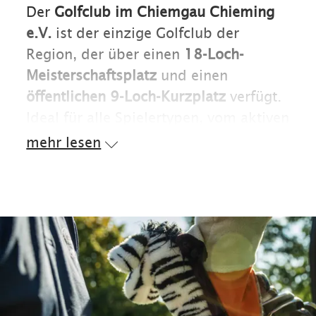
Der
Golfclub im Chiemgau Chieming
e.V.
ist der einzige Golfclub der
Region, der über einen
18-Loch-
Meisterschaftsplatz
und einen
öffentlichen 9-Loch-Kurzplatz
verfügt.
Ideal für alle Spielertypen, vom aktiven
Turnierspieler bis zum Einsteiger, für
mehr lesen
Golf-Familien und Golf-Paare mit
unterschiedlich starken Spielern.
Rundum eine aussergewöhnliche
Golfanlage mit besonders viel
Flair
und Herz
.
Informationen zum Golfplatz:
18-Loch Platz