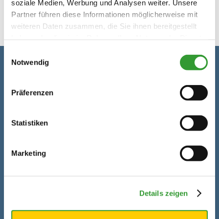
soziale Medien, Werbung und Analysen weiter. Unsere
Partner führen diese Informationen möglicherweise mit
weiteren Daten zusammen, die Sie ihnen bereitgestellt
haben oder die sie im Rahmen Ihrer Nutzung der Dienste
gesammelt haben.
Einwilligungsauswahl
Notwendig
Kontaktdaten
Präferenzen
Adresse
Golf-Club Chieming e.V.
Kötzing 1
Statistiken
83339 Chieming
Telefon
+49 8669 87330
Marketing
Telefax
+49 (0)8669 / 8733 -
33
Details zeigen
E-Mail
info@golfchieming.de