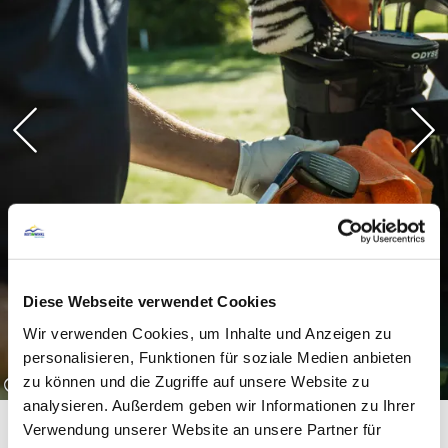
9-Loch Kurzplatz (öffentlich)
Länge Herren: 5.933 m (CR 71,4 /
Par 72 / Slope 131)
Länge Damen: 5.254 m (CR 73,4 /
Par 72 / Slope 126)
Golf-Shop
Golfschule
Gastronomie
Driving Range
Pitch- & Chipping-Area
Diese Webseite verwendet Cookies
Wir verwenden Cookies, um Inhalte und Anzeigen zu
personalisieren, Funktionen für soziale Medien anbieten
©
zu können und die Zugriffe auf unsere Website zu
analysieren. Außerdem geben wir Informationen zu Ihrer
Verwendung unserer Website an unsere Partner für