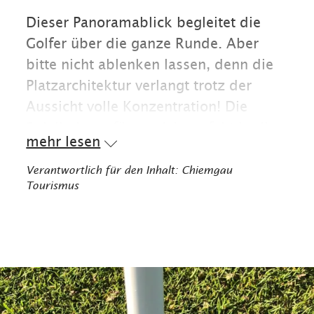
Dieser Panoramablick begleitet die
Golfer über die ganze Runde. Aber
bitte nicht ablenken lassen, denn die
Platzarchitektur verlangt trotz der
Aussicht volle Konzentration! Die
Spielbahnen fügen sich perfekt in die
mehr lesen
Landschaft ein. Dadurch entsteht ein
nicht allzu sehr auf Längen, dafür aber
Verantwortlich für den Inhalt: Chiemgau
Tourismus
auf ein strategisches Spiel
abgestimmter Meisterschaftsplatz mit
vielen Wasserhindernissen und
Teichlandschaften. Tipp: genügend
Bälle mitnehmen.