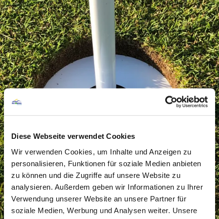
Anzahl Löcher: 18 Loch
Par: Par 72
Herren Abschläge: weiß, gelb und rot
Damen Abschläge: blau und rot
Lieblingsstelle: ganz klar Abschlag 15
– wegen des Panoramablicks
Diese Webseite verwendet Cookies
Schwierigstes Loch: An Bahn 17 -
Wir verwenden Cookies, um Inhalte und Anzeigen zu
zwischen zwei Teichen
personalisieren, Funktionen für soziale Medien anbieten
zu können und die Zugriffe auf unsere Website zu
analysieren. Außerdem geben wir Informationen zu Ihrer
Verwendung unserer Website an unsere Partner für
soziale Medien, Werbung und Analysen weiter. Unsere