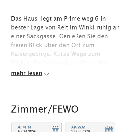
Das Haus liegt am Primelweg 6 in
bester Lage von Reit im Winkl ruhig an
einer Sackgasse. Genießen Sie den
freien Blick über den Ort zum
Kaisergebirge. Kurze Wege zum
Bäcker, Freibad und zur Ortsmitte.
mehr lesen
Viele Extras stehen Ihnen auch im
Haus Sonnenschein in Reit im Winkl
zur Verfügung, u. a. Sauna, Solarium,
Liegebänke, Tischtennis,
Zimmer/FEWO
Kinderspielraum, Waschmaschine,
Skiständer und elektrischer
Anreise
Abreise