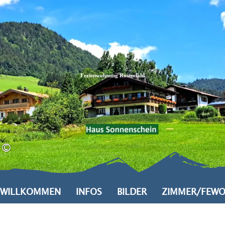
Zum
Zur
Zum
Inhalt
Suche
Footer
Ferienwohnung Rosendahl
©
WILLKOMMEN
INFOS
BILDER
ZIMMER/FEW