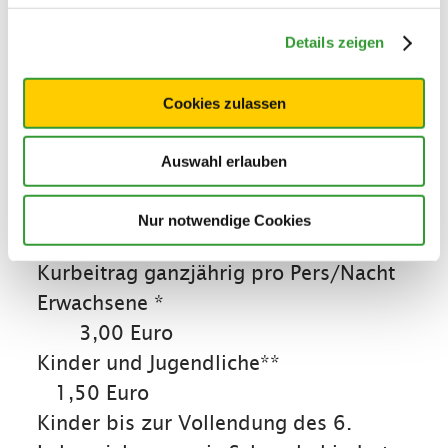
Profitieren Sie von den Vorteilen der
inklusiv Card, von Gratis-Leistungen
Details zeigen
und Ermäßigungen auch gleich am
Anreisetag (z.B. kostenlose Auffahrt
Cookies zulassen
zur Winklmoos-Alm, Teilnahme an
geführten Wanderungen usw.) Fragen
Auswahl erlauben
Sie bitte Ihren Vermieter bei der
Ankunft nach der inklusiv Card!
Nur notwendige Cookies
Kurbeitrag ganzjährig pro Pers/Nacht
Erwachsene *
3,00 Euro
Kinder und Jugendliche**
1,50 Euro
Kinder bis zur Vollendung des 6.