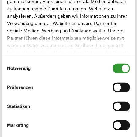
personalisieren, Funktionen für soziale Medien anbieten
Deutsch
Englisch
Französisch
zu können und die Zugriffe auf unsere Website zu
analysieren. Außerdem geben wir Informationen zu Ihrer
Verwendung unserer Website an unsere Partner für
soziale Medien, Werbung und Analysen weiter. Unsere
Zusatzleistungen
Partner führen diese Informationen möglicherweise mit
weiteren Daten zusammen, die Sie ihnen bereitgestellt
haben oder die sie im Rahmen Ihrer Nutzung der Dienste
gesammelt haben.
Einwilligungsauswahl
Notwendig
Präferenzen
Statistiken
Konditionen/Extras
Marketing