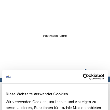
Zum
Zur
Zum
Inhalt
Suche
Footer
Fehlerhafter Aufruf
Diese Webseite verwendet Cookies
Wir verwenden Cookies, um Inhalte und Anzeigen zu
personalisieren, Funktionen für soziale Medien anbieten
Die Anfrage-Nachricht war fehlerhaft