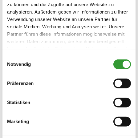
zu können und die Zugriffe auf unsere Website zu
aufgebaut.
analysieren. Außerdem geben wir Informationen zu Ihrer
Verwendung unserer Website an unsere Partner für
mehr lesen
soziale Medien, Werbung und Analysen weiter. Unsere
Partner führen diese Informationen möglicherweise mit
weiteren Daten zusammen, die Sie ihnen bereitgestellt
haben oder die sie im Rahmen Ihrer Nutzung der Dienste
Willkommen in Reit im Winkl
gesammelt haben.
Einwilligungsauswahl
Notwendig
Newsletter abonnieren
Präferenzen
E-Mail Adresse
Ich stimme der
Statistiken
Datenschutzerklärung
zu. *
Marketing
ANMELDEN