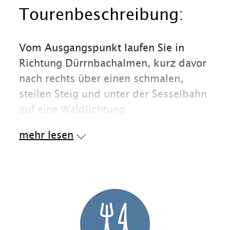
Tourenbeschreibung:
Vom Ausgangspunkt laufen Sie in
Richtung Dürrnbachalmen, kurz davor
nach rechts über einen schmalen,
steilen Steig und unter der Sesselbahn
auf eine Waldlichtung.
Über die Waldfläche wandern Sie auf
mehr lesen
einen weiteren Steig zur Bergstation
der Sesselbahn.
Oberhalb der Bahn folgen Sie den
steilen Anstieg bis zum Gipfel des
Dürrnbachhorns, hier beginnt auf