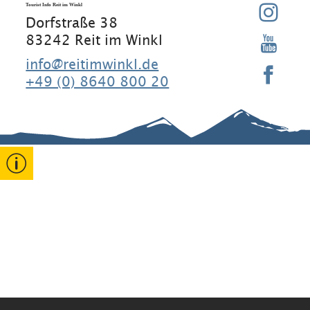
Tourist Info Reit im Winkl
Dorfstraße 38
83242 Reit im Winkl
info@reitimwinkl.de
+49 (0) 8640 800 20
Gut zu wissen
Kontakt
Rathaus
Erklärung
zur
Barrierefreihe
Gastgeber
Veranstaltun
it
gen
Stammgäste
Widerruf
Datenschutz
Reiseversiche
Impressum
rung
↗
Informations-
Pflichten