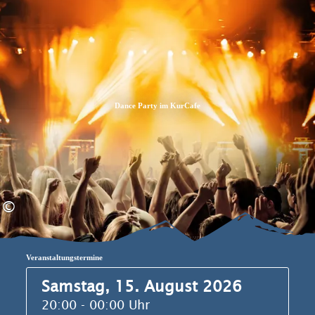
Zum
Zur
Zum
Inhalt
Suche
Footer
Dance Party im KurCafe
©
Veranstaltungstermine
Samstag, 15. August 2026
20:00 - 00:00 Uhr