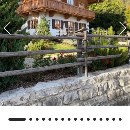
Physiothermliegen sorgen in einer
Wald-und-Alm-Atmosphäre dafür,
dass Verspannungen und
Rückenschmerzen gelindert und das
allgemeine Wohlbefinden gestärkt
werden. Praktisch für Ihren
Winterurlaub sind Skischuh-Trockner,
Platz für die Ski-Ausrüstung und die
Winterkleidung. Außerdem stellen wir
unseren Gästen Waschmaschine,
Wärmepumpentrockner und einen
Carport für zwei Fahrzeuge zur
©
Verfügung.
Ihr Vorteil als unser Gast: Wir sind