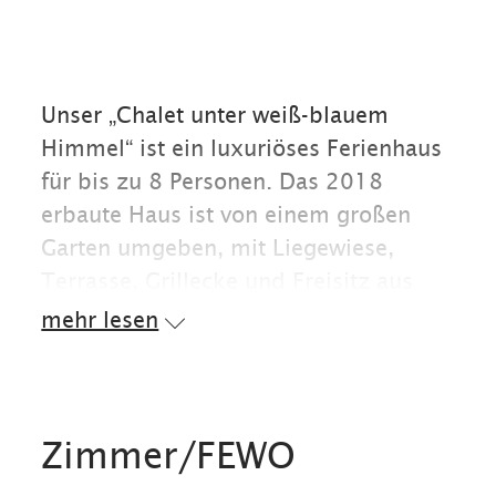
Unser „Chalet unter weiß-blauem
Himmel“ ist ein luxuriöses Ferienhaus
für bis zu 8 Personen. Das 2018
erbaute Haus ist von einem großen
Garten umgeben, mit Liegewiese,
Terrasse, Grillecke und Freisitz aus
Naturstein, angrenzend an einen
mehr lesen
kleinen Gebirgsbach. In mehreren
gemütlichen Sitz-Bereichen sowohl im
Erdgeschoss als auch im
Obergeschoss können Sie in einem
Zimmer/FEWO
bayrisch traditionellem aber doch