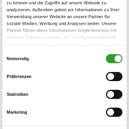
zu können und die Zugriffe auf unsere Website zu
Skifahren
Liegewiese
Sonnenschirme
analysieren. Außerdem geben wir Informationen zu Ihrer
Verwendung unserer Website an unsere Partner für
Sonnenstühle/-liegen
Terrasse
Skiaufbewahrung
Skischuhwärmer
Sprachen
soziale Medien, Werbung und Analysen weiter. Unsere
Partner führen diese Informationen möglicherweise mit
Deutsch
Englisch
weiteren Daten zusammen, die Sie ihnen bereitgestellt
haben oder die sie im Rahmen Ihrer Nutzung der Dienste
gesammelt haben.
Einwilligungsauswahl
Notwendig
Zusatzleistungen
Präferenzen
Statistiken
Marketing