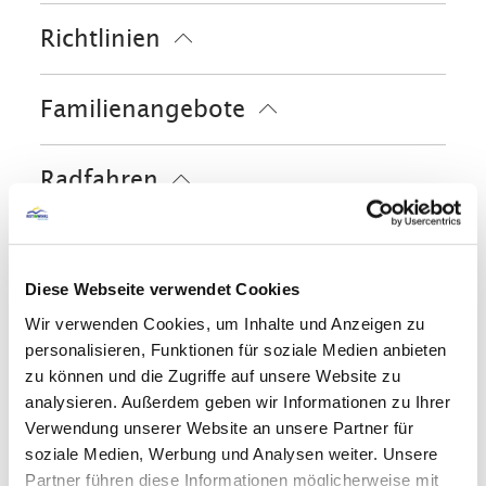
Feuerlöscher in der Unterkunft
Fahrradtouren
Richtlinien
Geldautomat vor Ort
Golfplatz (Entfernung max. 3 km)
Grundstück umzäunt
Langlaufen
Radfahren
Skifahren
Haustiere nicht erlaubt
Familienangebote
Parkplatz am Haus
Raucherbereich
Touren zu Fuß
Wandern
Nichtraucherunterkunft (Alle
öffentlichen und privaten Bereiche sind
Kostenfreies Babybett von 0-2 Jahren
Nichtraucherzonen)
Radfahren
Fahrradgarage abschließbar
In der Nähe
Ladestation für E-Bikes
Diese Webseite verwendet Cookies
Bahnhof
Tourist Information
Ausstattung
Wir verwenden Cookies, um Inhalte und Anzeigen zu
personalisieren, Funktionen für soziale Medien anbieten
kostenloses W-LAN (in der gesamten
zu können und die Zugriffe auf unsere Website zu
Skifahren
Unterkunft)
analysieren. Außerdem geben wir Informationen zu Ihrer
Verwendung unserer Website an unsere Partner für
Skischule
soziale Medien, Werbung und Analysen weiter. Unsere
Sprachen
Partner führen diese Informationen möglicherweise mit