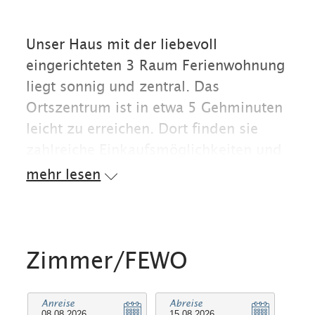
Unser Haus mit der liebevoll
eingerichteten 3 Raum Ferienwohnung
liegt sonnig und zentral. Das
Ortszentrum ist in etwa 5 Gehminuten
leicht zu erreichen. Dort finden sie
zahlreiche Einkaufsmöglichkeiten und
Restaurants, sowie das Freibad, den
mehr lesen
Festsaal, die Tourist-Info und den
Kurpark. Auch Arztpraxen und die
Apotheke befinden sich im
Ortszentrum. Hier finden sie auch
Zimmer/FEWO
mehrere Ski- und Fahrrad-
Verleihstationen.
Anreise
Abreise