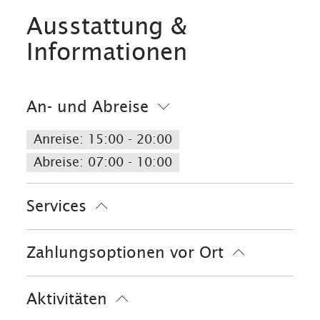
Ausstattung &
Informationen
An- und Abreise
Anreise: 15:00 - 20:00
Abreise: 07:00 - 10:00
Services
Nahverkehr in der Nähe
Zahlungsoptionen vor Ort
kostenloser Parkplatz
Allergikerfreundliche Zimmer verfügbar
Ausschließlich Barzahlung
Aktivitäten
Fahrradparkplätze