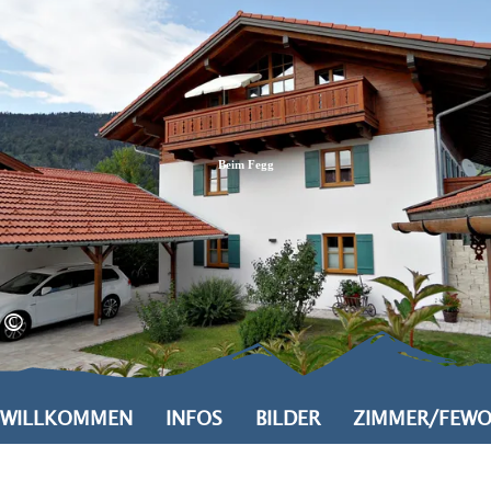
Zum
Zur
Zum
Inhalt
Suche
Footer
Beim Fegg
©
WILLKOMMEN
INFOS
BILDER
ZIMMER/FEW