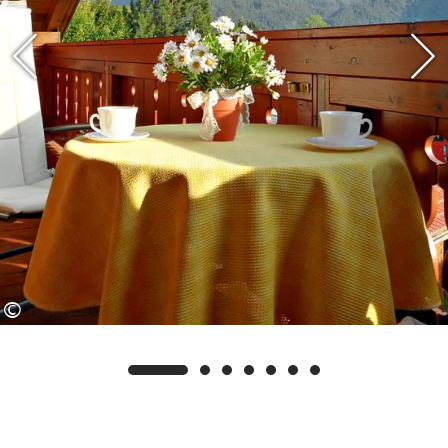
benutzen.
Ihr Vorteil als unser Gast: Wir sind
Partner-Vermieter/Betrieb der Reit im
Winkl Schwimm-Card. Sie haben
dadurch die Möglichkeit, zusätzlich zu
unseren eigenen Leistungen weitere
kostenlose Leistungen zu erhalten, wie
z.B. freien Eintritt im Freibad Reit im
Winkl, im Waldschwimmbad Kössen
sowie am Ostufer und der
©
Seepromenade am Walchsee.
Wir freuen uns auf Sie
Familie Fegg